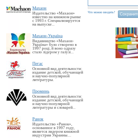
Махаон
Что можно вводить?
Издательство «Махаон»
известно на книжном рынке
с 1993 г. Специализируется
на выпуске...
Махаон-Україна
Видавництво «Махаон-
Україна» було створено в
1997 році, й воно одразу
стало лідером у галузі...
Пегас
Основной вид деятельности:
издание детской, обучающей
и научно-популярной
литературы.
Проминь
Основной вид деятельности:
издание детской, обучающей
и научно-популярной
литературы и словарей...
Ранок
Издательство «Ранок»,
основанное в 1997 году,
является лидером книжной
индустрии Украины....