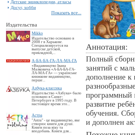
Детские энциклопедии, атласы
Досуг, хобби
Показать все...
Издательства
Mikko
Издательство основано в
2008 г в Харькове.
Аннотация:
Специализируется на
выпуске детской,
прикладной,...
Полный сборни
А-БА-БА-ГА-ЛА-МА-ГА
«Видавництво Івана
занятий с мал
Малковича «А-БА-БА-ГА-
ЛА-МА-ГА» — українське
дополнение к 
книжкове видавництво,
перше...
разнообразные
Азбука-классика
программный м
Издательство «Азбука» было
основано в Санкт-
Петербурге в 1995 году. В
развитие ребё
настоящее время это...
обучения. Сбо
Астра
и дополнен а
"Astra" - це видавництво, яке
створює книги для душі.
Книги поза віку та
вподобань. Книги для...
Похожие кни