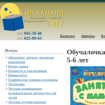
045-50-40
(098)
Каталог
Авторы
К
025-09-63
(050)
Жанры
Обучалочка
Афоризмы, цитаты, крылатые
5-6 лет
выражения
Бизнес-книга
Блокноты и ежедневники
Виммельбух
Графические романы и комиксы
Детективы
Детская развивающая,
познавательная литература для
детей
Детская художественная