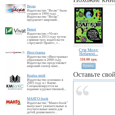
Веско
Издательство “Веско” было
создано в 1994 году.
Издательство “Веско”
предлагает широкий...
Виват
Издательство «Vivat»
создано в 2013 году путем
слияния трех издательств:
«Аргумент Принт», «...
Стів Молд:
Иностранка
Небачені...
Издательство «Иностранка»
310.00 грн.
образовано в 2000 году.
Издательство представляет
широкий спектр книг...
Оставьте сво
Країна мрій
Издательство основано в
2005 году в г. Киеве.
Специализируется на
издании художественной,...
МАНГО-book
Издательство “Манго-book”
выпускает увлекательные и
поучительные книги для
детей дошкольного...