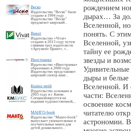
рождением нов
Веско
Издательство “Веско” было
дырах… За дол
создано в 1994 году.
Издательство “Веско”
предлагает широкий...
Вселенной, но
понять. С эти
Виват
Издательство «Vivat»
Вселенной, уз
создано в 2013 году путем
слияния трех издательств:
«Аргумент Принт», «...
тайну ее рожд
звезды и возм
Иностранка
Издательство «Иностранка»
Удивительные 
образовано в 2000 году.
Издательство представляет
широкий спектр книг...
дыры и белые 
Вселенной. И 
Країна мрій
Издательство основано в
части: Вселен
2005 году в г. Киеве.
Специализируется на
издании художественной,...
освоение косм
читателю откр
МАНГО-book
Издательство “Манго-book”
астрономии. В
выпускает увлекательные и
поучительные книги для
детей дошкольного...
многие астро