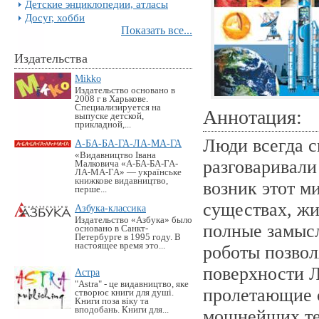
Детские энциклопедии, атласы
Досуг, хобби
Показать все...
Издательства
Mikko
Издательство основано в
2008 г в Харькове.
Специализируется на
Аннотация:
выпуске детской,
прикладной,...
Люди всегда с
А-БА-БА-ГА-ЛА-МА-ГА
«Видавництво Івана
разговаривали 
Малковича «А-БА-БА-ГА-
ЛА-МА-ГА» — українське
книжкове видавництво,
возник этот м
перше...
существах, жи
Азбука-классика
Издательство «Азбука» было
полные замыс
основано в Санкт-
Петербурге в 1995 году. В
настоящее время это...
роботы позвол
поверхности Л
Астра
"Astra" - це видавництво, яке
пролетающие 
створює книги для душі.
Книги поза віку та
вподобань. Книги для...
мощнейших те