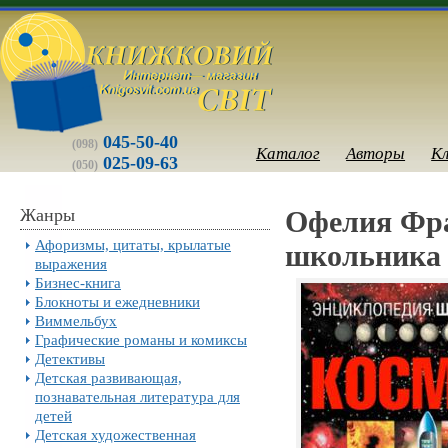
045-50-40
(098)
Каталог
Авторы
К
025-09-63
(050)
Жанры
Офелия Фра
Афоризмы, цитаты, крылатые
школьника
выражения
Бизнес-книга
Блокноты и ежедневники
Виммельбух
Графические романы и комиксы
Детективы
Детская развивающая,
познавательная литература для
детей
Детская художественная