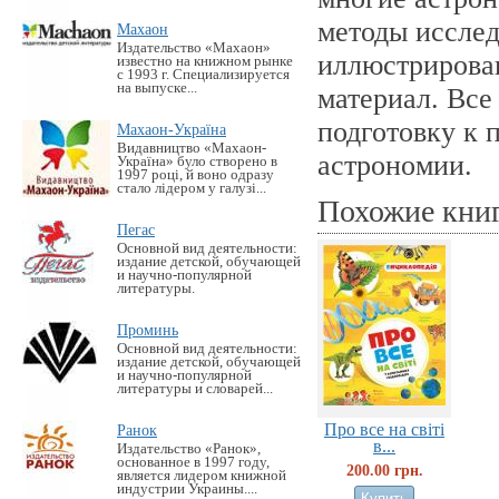
методы иссле
Махаон
Издательство «Махаон»
иллюстрирова
известно на книжном рынке
с 1993 г. Специализируется
на выпуске...
материал. Все
подготовку к
Махаон-Україна
Видавництво «Махаон-
астрономии.
Україна» було створено в
1997 році, й воно одразу
стало лідером у галузі...
Похожие кни
Пегас
Основной вид деятельности:
издание детской, обучающей
и научно-популярной
литературы.
Проминь
Основной вид деятельности:
издание детской, обучающей
и научно-популярной
литературы и словарей...
Про все на свiтi
Ранок
в...
Издательство «Ранок»,
основанное в 1997 году,
200.00 грн.
является лидером книжной
индустрии Украины....