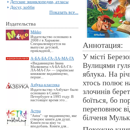
Детские энциклопедии, атласы
Досуг, хобби
Показать все...
Издательства
Mikko
Издательство основано в
2008 г в Харькове.
Аннотация:
Специализируется на
выпуске детской,
прикладной,...
У місті Березо
А-БА-БА-ГА-ЛА-МА-ГА
«Видавництво Івана
Вулицями гуляю
Малковича «А-БА-БА-ГА-
ЛА-МА-ГА» — українське
яблука. На рі
книжкове видавництво,
перше...
хтось полює н
Азбука-классика
злочинів бере
Издательство «Азбука» было
основано в Санкт-
Петербурге в 1995 году. В
боїться, бо по
настоящее время это...
переповнює ві
Астра
білченя Мульк
"Astra" - це видавництво, яке
створює книги для душі.
Книги поза віку та
вподобань. Книги для...
Похожие кни