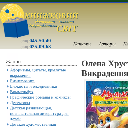
045-50-40
(098)
Каталог
Авторы
К
025-09-63
(050)
Жанры
Олена Хрус
Афоризмы, цитаты, крылатые
Викрадення 
выражения
Бизнес-книга
Блокноты и ежедневники
Виммельбух
Графические романы и комиксы
Детективы
Детская развивающая,
познавательная литература для
детей
Детская художественная