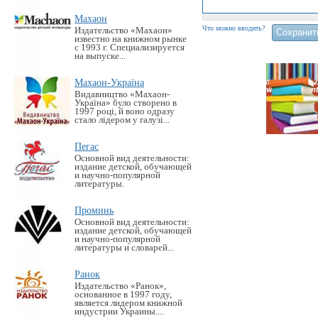
Махаон
Что можно вводить?
Издательство «Махаон»
известно на книжном рынке
с 1993 г. Специализируется
на выпуске...
Махаон-Україна
Видавництво «Махаон-
Україна» було створено в
1997 році, й воно одразу
стало лідером у галузі...
Пегас
Основной вид деятельности:
издание детской, обучающей
и научно-популярной
литературы.
Проминь
Основной вид деятельности:
издание детской, обучающей
и научно-популярной
литературы и словарей...
Ранок
Издательство «Ранок»,
основанное в 1997 году,
является лидером книжной
индустрии Украины....