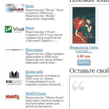
Веско
Издательство “Веско” было
создано в 1994 году.
Издательство “Веско”
предлагает широкий...
Виват
Издательство «Vivat»
создано в 2013 году путем
слияния трех издательств:
«Аргумент Принт», «...
Франциска Гейм:
Иностранка
Сестри-...
Издательство «Иностранка»
0.00 грн.
образовано в 2000 году.
Издательство представляет
широкий спектр книг...
Оставьте сво
Країна мрій
Издательство основано в
2005 году в г. Киеве.
Специализируется на
издании художественной,...
МАНГО-book
Издательство “Манго-book”
выпускает увлекательные и
поучительные книги для
детей дошкольного...