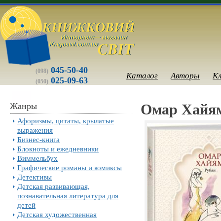
045-50-40
(098)
Каталог
Авторы
К
025-09-63
(050)
Жанры
Омар Хайям:
Афоризмы, цитаты, крылатые
выражения
Бизнес-книга
Блокноты и ежедневники
Виммельбух
Графические романы и комиксы
Детективы
Детская развивающая,
познавательная литература для
детей
Детская художественная