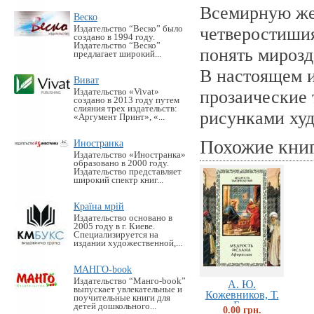
Всемирную же
Веско
Издательство “Веско” было
четверостишия
создано в 1994 году.
Издательство “Веско”
понять мирозд
предлагает широкий...
В настоящем и
Виват
Издательство «Vivat»
прозаические
создано в 2013 году путем
слияния трех издательств:
рисунками ху
«Аргумент Принт», «...
Похожие кни
Иностранка
Издательство «Иностранка»
образовано в 2000 году.
Издательство представляет
широкий спектр книг...
Країна мрій
Издательство основано в
2005 году в г. Киеве.
Специализируется на
издании художественной,...
МАНГО-book
Издательство “Манго-book”
А. Ю.
выпускает увлекательные и
Кожевников, Т.
поучительные книги для
Б....
детей дошкольного...
0.00 грн.