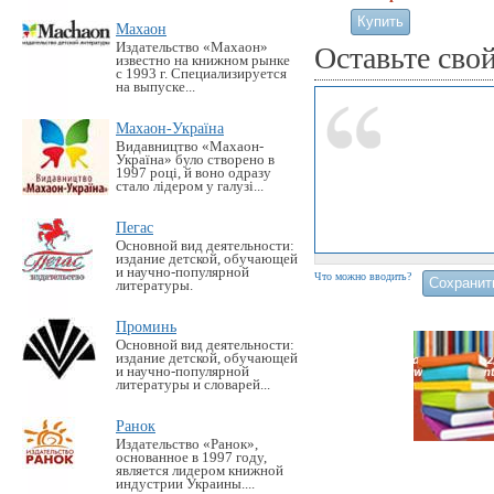
Махаон
Издательство «Махаон»
Оставьте сво
известно на книжном рынке
с 1993 г. Специализируется
на выпуске...
Махаон-Україна
Видавництво «Махаон-
Україна» було створено в
1997 році, й воно одразу
стало лідером у галузі...
Пегас
Основной вид деятельности:
издание детской, обучающей
и научно-популярной
Что можно вводить?
литературы.
Проминь
Основной вид деятельности:
издание детской, обучающей
и научно-популярной
литературы и словарей...
Ранок
Издательство «Ранок»,
основанное в 1997 году,
является лидером книжной
индустрии Украины....