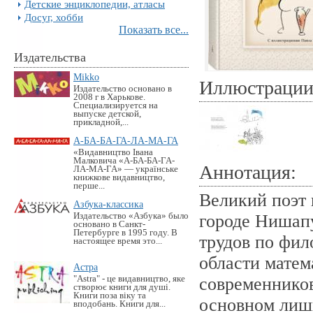
Детские энциклопедии, атласы
Досуг, хобби
Показать все...
Издательства
Mikko
Иллюстраци
Издательство основано в
2008 г в Харькове.
Специализируется на
выпуске детской,
прикладной,...
А-БА-БА-ГА-ЛА-МА-ГА
«Видавництво Івана
Малковича «А-БА-БА-ГА-
Аннотация:
ЛА-МА-ГА» — українське
книжкове видавництво,
перше...
Великий поэт
Азбука-классика
Издательство «Азбука» было
городе Нишапу
основано в Санкт-
Петербурге в 1995 году. В
трудов по фил
настоящее время это...
области матем
Астра
"Astra" - це видавництво, яке
современников
створює книги для душі.
Книги поза віку та
основном лишь
вподобань. Книги для...