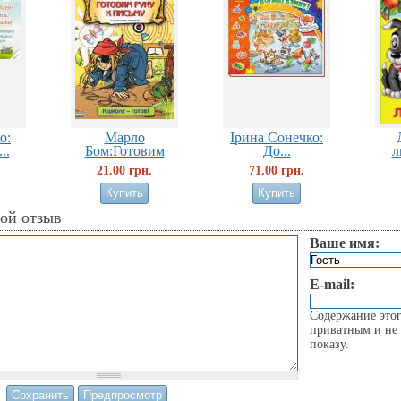
о:
Марло
Ірина Сонечко:
..
Бом:Готовим
До...
л
руку к...
21.00 грн.
71.00 грн.
вой отзыв
Ваше имя:
E-mail:
Содержание этог
приватным и не 
показу.