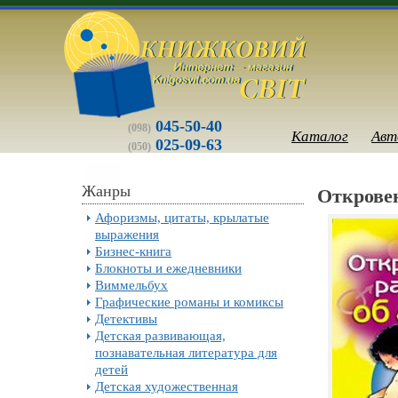
045-50-40
(098)
Каталог
Авт
025-09-63
(050)
Жанры
Открове
Афоризмы, цитаты, крылатые
выражения
Бизнес-книга
Блокноты и ежедневники
Виммельбух
Графические романы и комиксы
Детективы
Детская развивающая,
познавательная литература для
детей
Детская художественная