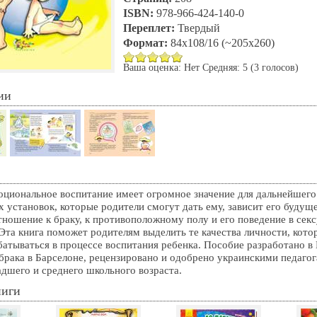
ISBN:
978-966-424-140-0
Переплет:
Твердый
Формат:
84x108/16 (~205х260)
Ваша оценка:
Нет
Средняя:
5
(
3
голосов)
ии
оциональное воспитание имеет огромное значение для дальнейшего 
х установок, которые родители смогут дать ему, зависит его будущ
тношение к браку, к противоположному полу и его поведение в сек
Эта книга поможет родителям выделить те качества личности, кото
атываться в процессе воспитания ребенка. Пособие разработано в
 брака в Барселоне, рецензировано и одобрено украинскими педагог
адшего и среднего школьного возраста.
ниги