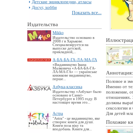
Детские энциклопедии, атласы
Досуг, хобби
Показать все...
Издательства
Mikko
Издательство основано в
Иллюстрац
2008 г в Харькове.
Специализируется на
выпуске детской,
прикладной,...
А-БА-БА-ГА-ЛА-МА-ГА
«Видавництво Івана
Малковича «А-БА-БА-ГА-
ЛА-МА-ГА» — українське
Аннотация:
книжкове видавництво,
перше...
Половое и эм
Именно от те
Азбука-классика
положение, о
Издательство «Азбука» было
основано в Санкт-
отношениях. 
Петербурге в 1995 году. В
должны выраб
настоящее время это...
сексологии и
Для детей мл
Астра
"Astra" - це видавництво, яке
Похожие к
створює книги для душі.
Книги поза віку та
вподобань. Книги для...