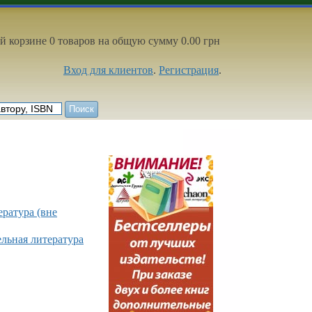
й корзине 0 товаров на общую сумму 0.00 грн
Вход для клиентов
.
Регистрация
.
ратура (вне
ельная литература