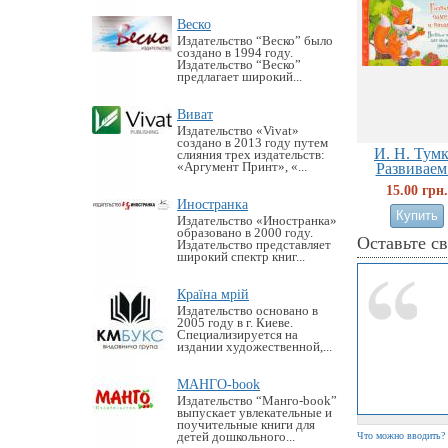
Веско
Издательство “Веско” было
создано в 1994 году.
Издательство “Веско”
предлагает широкий...
Виват
Издательство «Vivat»
создано в 2013 году путем
И. Н. Тумк
слияния трех издательств:
«Аргумент Принт», «...
Развиваем.
15.00 грн.
Иностранка
Издательство «Иностранка»
образовано в 2000 году.
Оставьте с
Издательство представляет
широкий спектр книг...
Країна мрій
Издательство основано в
2005 году в г. Киеве.
Специализируется на
издании художественной,...
МАНГО-book
Издательство “Манго-book”
выпускает увлекательные и
поучительные книги для
детей дошкольного...
Что можно вводить?