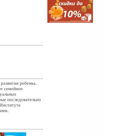
развития ребенка.
ее семейное
суальных
рые последовательно
 Институте
ами.