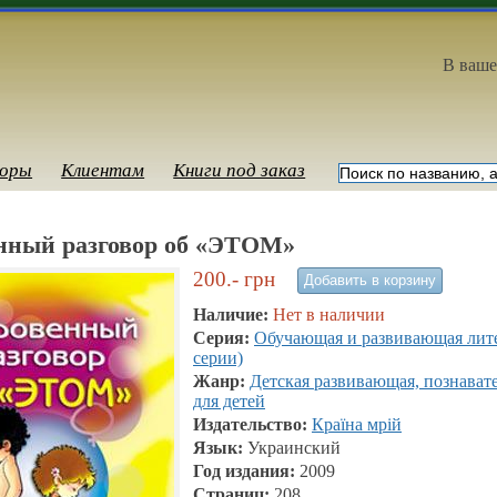
В ваше
оры
Клиентам
Книги под заказ
нный разговор об «ЭТОМ»
200.-
грн
Наличие:
Нет в наличии
Серия:
Обучающая и развивающая лите
серии)
Жанр:
Детская развивающая, познават
для детей
Издательство:
Країна мрій
Язык:
Украинский
Год издания:
2009
Страниц:
208