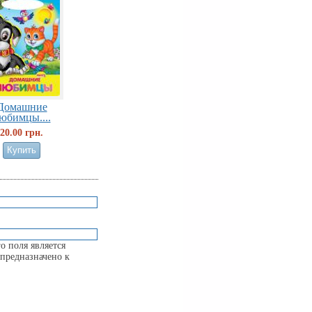
Домашние
юбимцы....
20.00 грн.
о поля является
предназначено к