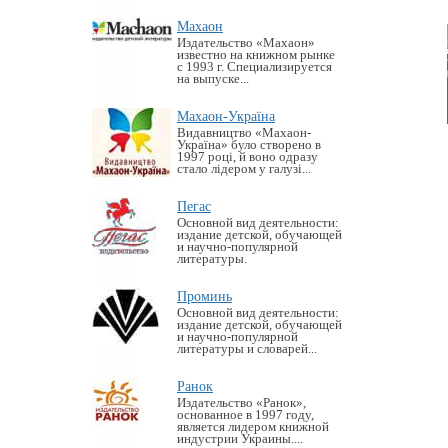
Махаон
Издательство «Махаон»
известно на книжном рынке
с 1993 г. Специализируется
на выпуске...
Махаон-Україна
Видавництво «Махаон-
Україна» було створено в
1997 році, й воно одразу
стало лідером у галузі...
Пегас
Основной вид деятельности:
издание детской, обучающей
и научно-популярной
литературы.
Проминь
Основной вид деятельности:
издание детской, обучающей
и научно-популярной
литературы и словарей...
Ранок
Издательство «Ранок»,
основанное в 1997 году,
является лидером книжной
индустрии Украины....