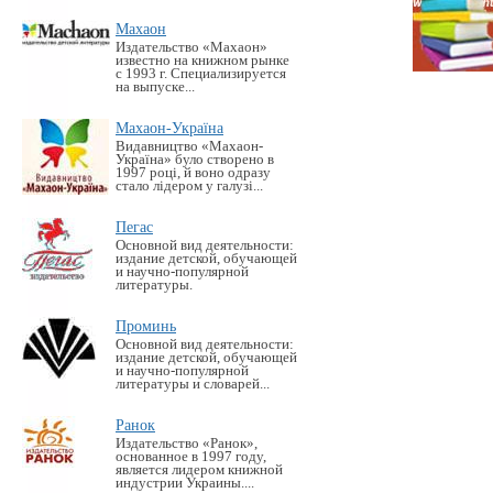
Махаон
Издательство «Махаон»
известно на книжном рынке
с 1993 г. Специализируется
на выпуске...
Махаон-Україна
Видавництво «Махаон-
Україна» було створено в
1997 році, й воно одразу
стало лідером у галузі...
Пегас
Основной вид деятельности:
издание детской, обучающей
и научно-популярной
литературы.
Проминь
Основной вид деятельности:
издание детской, обучающей
и научно-популярной
литературы и словарей...
Ранок
Издательство «Ранок»,
основанное в 1997 году,
является лидером книжной
индустрии Украины....