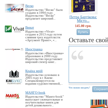
Веско
Издательство “Веско” было
создано в 1994 году.
Издательство “Веско”
Петра Бартікова:
предлагает широкий...
Місто...
145.00 грн.
Виват
Издательство «Vivat»
создано в 2013 году путем
слияния трех издательств:
Оставьте сво
«Аргумент Принт», «...
Иностранка
Издательство «Иностранка»
образовано в 2000 году.
Издательство представляет
широкий спектр книг...
Країна мрій
Издательство основано в
2005 году в г. Киеве.
Специализируется на
издании художественной,...
Что можно вводить?
МАНГО-book
Издательство “Манго-book”
выпускает увлекательные и
поучительные книги для
детей дошкольного...