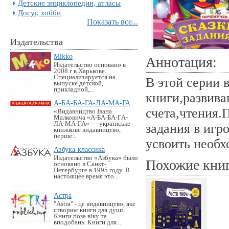
Детские энциклопедии, атласы
Досуг, хобби
Показать все...
Издательства
Mikko
Аннотация:
Издательство основано в
2008 г в Харькове.
Специализируется на
В этой серии 
выпуске детской,
прикладной,...
книги,развив
А-БА-БА-ГА-ЛА-МА-ГА
счета,чтения.
«Видавництво Івана
Малковича «А-БА-БА-ГА-
ЛА-МА-ГА» — українське
задания в игр
книжкове видавництво,
перше...
усвоить необх
Азбука-классика
Издательство «Азбука» было
Похожие кни
основано в Санкт-
Петербурге в 1995 году. В
настоящее время это...
Астра
"Astra" - це видавництво, яке
створює книги для душі.
Книги поза віку та
вподобань. Книги для...