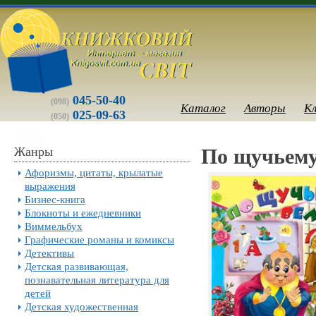
045-50-40
(098)
Каталог
Авторы
К
025-09-63
(050)
Жанры
По щучьему
Афоризмы, цитаты, крылатые
выражения
Бизнес-книга
Блокноты и ежедневники
Виммельбух
Графические романы и комиксы
Детективы
Детская развивающая,
познавательная литература для
детей
Детская художественная