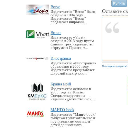
Веско
Оставьте с
Издательство “Веско” было
создано в 1994 году.
Издательство “Веско”
предлагает широкий...
Виват
Издательство «Vivat»
создано в 2013 году путем
слияния трех издательств:
«Аргумент Принт», «...
Иностранка
Издательство «Иностранка»
образовано в 2000 году.
Что можно вводить?
Издательство представляет
широкий спектр книг...
Країна мрій
Издательство основано в
2005 году в г. Киеве.
Специализируется на
издании художественной,...
МАНГО-book
Издательство “Манго-book”
выпускает увлекательные и
поучительные книги для
детей дошкольного...