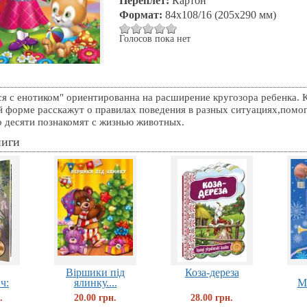
Переплет:
Картон
Формат:
84x108/16 (205х290 мм)
Голосов пока нет
я с енотиком" ориентированна на расширение кругозора ребенка. К
й форме расскажут о правилах поведения в разных ситуациях,пом
до десяти познакомят с жизнью животных.
ниги
Вiршики пiд
Коза-дереза
ч:
ялинку....
Ма
.
20.00 грн.
28.00 грн.