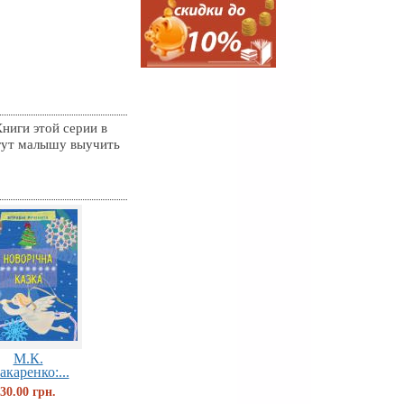
ниги этой серии в
огут малышу выучить
М.К.
каренко:...
30.00 грн.