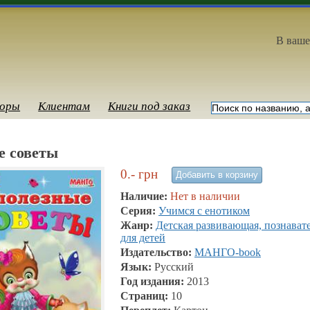
В ваше
оры
Клиентам
Книги под заказ
е советы
0.-
грн
Наличие:
Нет в наличии
Серия:
Учимся с енотиком
Жанр:
Детская развивающая, познават
для детей
Издательство:
МАНГО-book
Язык:
Русский
Год издания:
2013
Страниц:
10