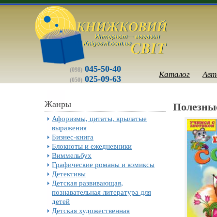
045-50-40
(098)
Каталог
Авт
025-09-63
(050)
Жанры
Полезны
Афоризмы, цитаты, крылатые
выражения
Бизнес-книга
Блокноты и ежедневники
Виммельбух
Графические романы и комиксы
Детективы
Детская развивающая,
познавательная литература для
детей
Детская художественная