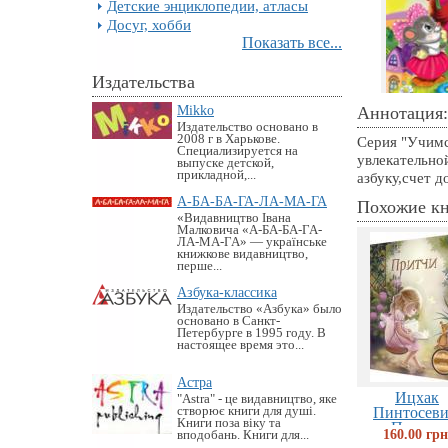
Детские энциклопедии, атласы
Досуг, хобби
Показать все...
Издательства
Mikko
Аннотация:
Издательство основано в
2008 г в Харькове.
Серия "Учимс
Специализируется на
увлекательно
выпуске детской,
прикладной,...
азбуку,счет 
А-БА-БА-ГА-ЛА-МА-ГА
Похожие к
«Видавництво Івана
Малковича «А-БА-БА-ГА-
ЛА-МА-ГА» — українське
книжкове видавництво,
перше...
Азбука-классика
Издательство «Азбука» было
основано в Санкт-
Петербурге в 1995 году. В
настоящее время это...
Астра
Ицхак
"Astra" - це видавництво, яке
створює книги для душі.
Пинтосеви
Книги поза віку та
Притчи
160.00 грн
вподобань. Книги для...