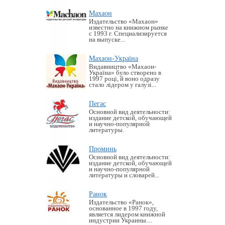
Махаон
Издательство «Махаон»
известно на книжном рынке
с 1993 г. Специализируется
на выпуске...
Махаон-Україна
Видавництво «Махаон-
Україна» було створено в
1997 році, й воно одразу
стало лідером у галузі...
Пегас
Основной вид деятельности:
издание детской, обучающей
и научно-популярной
литературы.
Проминь
Основной вид деятельности:
издание детской, обучающей
и научно-популярной
литературы и словарей...
Ранок
Издательство «Ранок»,
основанное в 1997 году,
является лидером книжной
индустрии Украины....