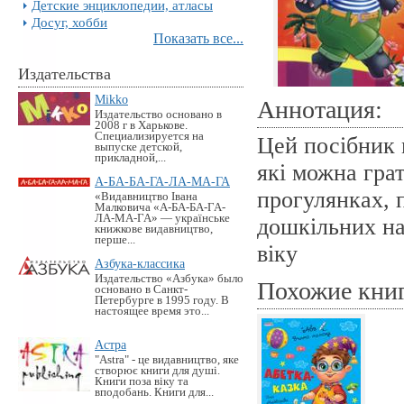
Детские энциклопедии, атласы
Досуг, хобби
Показать все...
Издательства
Mikko
Аннотация:
Издательство основано в
2008 г в Харькове.
Специализируется на
Цей посібник м
выпуске детской,
прикладной,...
які можна гра
А-БА-БА-ГА-ЛА-МА-ГА
прогулянках, 
«Видавництво Івана
Малковича «А-БА-БА-ГА-
ЛА-МА-ГА» — українське
дошкільних на
книжкове видавництво,
перше...
віку
Азбука-классика
Издательство «Азбука» было
Похожие кни
основано в Санкт-
Петербурге в 1995 году. В
настоящее время это...
Астра
"Astra" - це видавництво, яке
створює книги для душі.
Книги поза віку та
вподобань. Книги для...