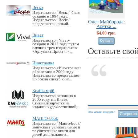
Веско
Издательство “Веско” было
создано в 1994 году.
Издательство “Веско”
Олег Майборода:
предлагает широкий...
Абетка-...
64.00 грн.
Виват
Издательство «Vivat»
создано в 2013 году путем
слияния трех издательств:
Оставьте сво
«Аргумент Принт», «...
Иностранка
Издательство «Иностранка»
образовано в 2000 году.
Издательство представляет
широкий спектр книг...
Країна мрій
Издательство основано в
2005 году в г. Киеве.
Специализируется на
издании художественной,...
Что можно вводить?
МАНГО-book
Издательство “Манго-book”
выпускает увлекательные и
поучительные книги для
детей дошкольного...