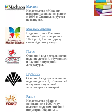
Махаон
Издательство «Махаон»
известно на книжном рынке
с 1993 г. Специализируется
на выпуске...
Махаон-Україна
Видавництво «Махаон-
Україна» було створено в
1997 році, й воно одразу
стало лідером у галузі...
Пегас
Основной вид деятельности:
издание детской, обучающей
и научно-популярной
литературы.
Проминь
Основной вид деятельности:
издание детской, обучающей
и научно-популярной
литературы и словарей...
Ранок
Издательство «Ранок»,
основанное в 1997 году,
является лидером книжной
индустрии Украины....