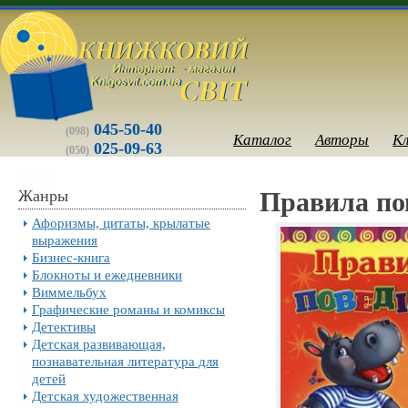
045-50-40
(098)
Каталог
Авторы
К
025-09-63
(050)
Жанры
Правила по
Афоризмы, цитаты, крылатые
выражения
Бизнес-книга
Блокноты и ежедневники
Виммельбух
Графические романы и комиксы
Детективы
Детская развивающая,
познавательная литература для
детей
Детская художественная