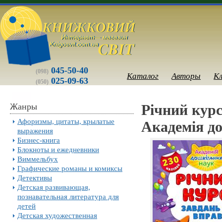
045-50-40
(098)
Каталог
Авторы
К
025-09-63
(050)
Жанры
Річний курс
Афоризмы, цитаты, крылатые
Академія д
выражения
Бизнес-книга
Блокноты и ежедневники
Виммельбух
Графические романы и комиксы
Детективы
Детская развивающая,
познавательная литература для
детей
Детская художественная