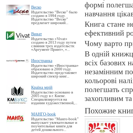
формі полегша
Веско
навчання ціка
Издательство “Веско” было
создано в 1994 году.
Издательство “Веско”
Книга стане н
предлагает широкий...
ефективний ро
Виват
Издательство «Vivat»
Чому варто пр
создано в 2013 году путем
слияния трех издательств:
«Аргумент Принт», «...
В одній книжц
Иностранка
всіх базових 
Издательство «Иностранка»
образовано в 2000 году.
незамінним по
Издательство представляет
широкий спектр книг...
кольорові нал
Країна мрій
полегшать спр
Издательство основано в
2005 году в г. Киеве.
захопливим та
Специализируется на
издании художественной,...
Похожие кни
МАНГО-book
Издательство “Манго-book”
выпускает увлекательные и
поучительные книги для
детей дошкольного...