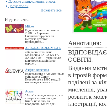
Детские энциклопедии, атласы
Досуг, хобби
Показать все...
Издательства
Mikko
Издательство основано в
2008 г в Харькове.
Специализируется на
выпуске детской,
Аннотация:
прикладной,...
А-БА-БА-ГА-ЛА-МА-ГА
ВІДПОВІДА
«Видавництво Івана
Малковича «А-БА-БА-ГА-
ЛА-МА-ГА» — українське
ОСВІТИ.
книжкове видавництво,
перше...
Видання місти
Азбука-классика
в ігровій форм
Издательство «Азбука» было
основано в Санкт-
Петербурге в 1995 году. В
поділені за к
настоящее время это...
мислення, уваг
Астра
розвиток мовле
"Astra" - це видавництво, яке
створює книги для душі.
Книги поза віку та
ілюстрації, ко
вподобань. Книги для...