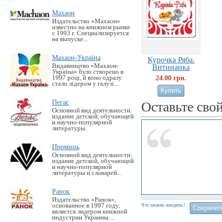
Махаон
Издательство «Махаон»
известно на книжном рынке
с 1993 г. Специализируется
на выпуске...
Махаон-Україна
Курочка Ряба.
Видавництво «Махаон-
Витинанка
Україна» було створено в
24.00 грн.
1997 році, й воно одразу
стало лідером у галузі...
Пегас
Оставьте сво
Основной вид деятельности:
издание детской, обучающей
и научно-популярной
литературы.
Проминь
Основной вид деятельности:
издание детской, обучающей
и научно-популярной
литературы и словарей...
Ранок
Издательство «Ранок»,
основанное в 1997 году,
Что можно вводить?
является лидером книжной
индустрии Украины....