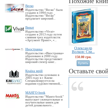
Похожие кни
Веско
Издательство “Веско” было
создано в 1994 году.
Издательство “Веско”
предлагает широкий...
Виват
Издательство «Vivat»
создано в 2013 году путем
слияния трех издательств:
«Аргумент Принт», «...
Олександр
Иностранка
Волков: Сім...
Издательство «Иностранка»
образовано в 2000 году.
150.00 грн.
Издательство представляет
широкий спектр книг...
Оставьте сво
Країна мрій
Издательство основано в
2005 году в г. Киеве.
Специализируется на
издании художественной,...
МАНГО-book
Издательство “Манго-book”
выпускает увлекательные и
поучительные книги для
детей дошкольного...