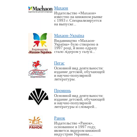
Махаон
Издательство «Махаон»
известно на книжном рынке
с 1993 г. Специализируется
на выпуске...
Махаон-Україна
Видавництво «Махаон-
Україна» було створено в
1997 році, й воно одразу
стало лідером у галузі...
Пегас
Основной вид деятельности:
издание детской, обучающей
и научно-популярной
литературы.
Проминь
Основной вид деятельности:
издание детской, обучающей
и научно-популярной
литературы и словарей...
Ранок
Издательство «Ранок»,
основанное в 1997 году,
является лидером книжной
индустрии Украины....