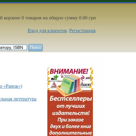
й корзине 0 товаров на общую сумму 0.00 грн
Вход для клиентов
.
Регистрация
.
о «Ранок»)
ельная литература