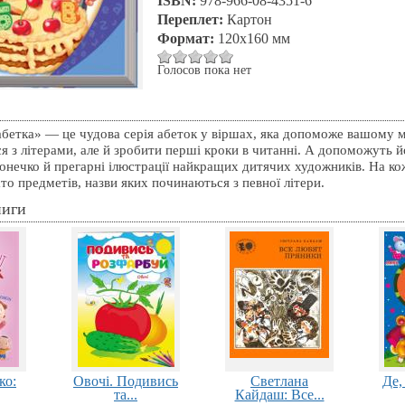
ISBN:
978-966-08-4351-6
Переплет:
Картон
Формат:
120х160 мм
Голосов пока нет
бетка» — це чудова серія абеток у віршах, яка допоможе вашому м
 з літерами, але й зробити перші кроки в читанні. А допоможуть й
онечко й прегарні ілюстрації найкращих дитячих художників. На ко
то предметів, назви яких починаються з певної літери.
ниги
ко:
Овочі. Подивись
Светлана
Де,
та...
Кайдаш: Все...