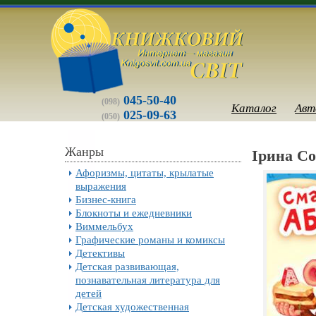
045-50-40
(098)
Каталог
Авт
025-09-63
(050)
Жанры
Ірина Со
Афоризмы, цитаты, крылатые
выражения
Бизнес-книга
Блокноты и ежедневники
Виммельбух
Графические романы и комиксы
Детективы
Детская развивающая,
познавательная литература для
детей
Детская художественная