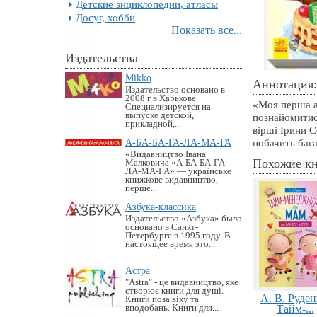
Детские энциклопедии, атласы
Досуг, хобби
Показать все...
Издательства
Mikko
Аннотация:
Издательство основано в
2008 г в Харькове.
«Моя перша а
Специализируется на
выпуске детской,
познайомитися
прикладной,...
вірші Ірини С
А-БА-БА-ГА-ЛА-МА-ГА
побачить бага
«Видавництво Івана
Похожие к
Малковича «А-БА-БА-ГА-
ЛА-МА-ГА» — українське
книжкове видавництво,
перше...
Азбука-классика
Издательство «Азбука» было
основано в Санкт-
Петербурге в 1995 году. В
настоящее время это...
Астра
"Astra" - це видавництво, яке
створює книги для душі.
А. В. Руден
Книги поза віку та
вподобань. Книги для...
Тайм-...