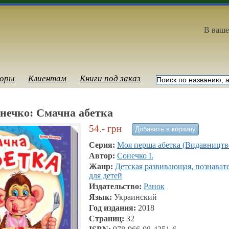
В ваше
оры
Клиентам
Книги под заказ
нечко: Смачна абетка
54.-
грн
Серия:
Моя перша абетка (Видавництв
Автор:
Сонечко I.
Жанр:
Детская развивающая, познават
для детей
Издательство:
Ранок
Язык:
Украинский
Год издания:
2018
Страниц:
32