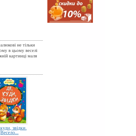
алюкові не тільки
ому в цьому веселі
жній картинці маля
 куди, звiдки.
Весело...