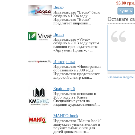
95.00 грн.
Веско
Издательство “Веско” было
создано в 1994 году.
Оставьте с
Издательство “Веско”
предлагает широкий...
Виват
Издательство «Vivat»
создано в 2013 году путем
слияния трех издательств:
«Аргумент Принт», «...
Иностранка
Издательство «Иностранка»
образовано в 2000 году.
Издательство представляет
широкий спектр книг...
Что можно вводить?
Країна мрій
Издательство основано в
2005 году в г. Киеве.
Специализируется на
издании художественной,...
МАНГО-book
Издательство “Манго-book”
выпускает увлекательные и
поучительные книги для
детей дошкольного...