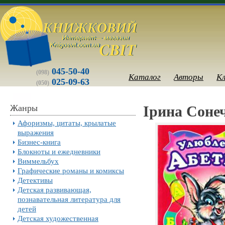
045-50-40
(098)
Каталог
Авторы
К
025-09-63
(050)
Жанры
Ірина Соне
Афоризмы, цитаты, крылатые
выражения
Бизнес-книга
Блокноты и ежедневники
Виммельбух
Графические романы и комиксы
Детективы
Детская развивающая,
познавательная литература для
детей
Детская художественная