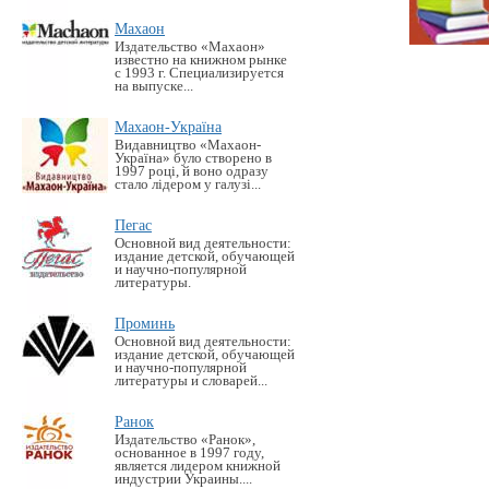
Махаон
Издательство «Махаон»
известно на книжном рынке
с 1993 г. Специализируется
на выпуске...
Махаон-Україна
Видавництво «Махаон-
Україна» було створено в
1997 році, й воно одразу
стало лідером у галузі...
Пегас
Основной вид деятельности:
издание детской, обучающей
и научно-популярной
литературы.
Проминь
Основной вид деятельности:
издание детской, обучающей
и научно-популярной
литературы и словарей...
Ранок
Издательство «Ранок»,
основанное в 1997 году,
является лидером книжной
индустрии Украины....