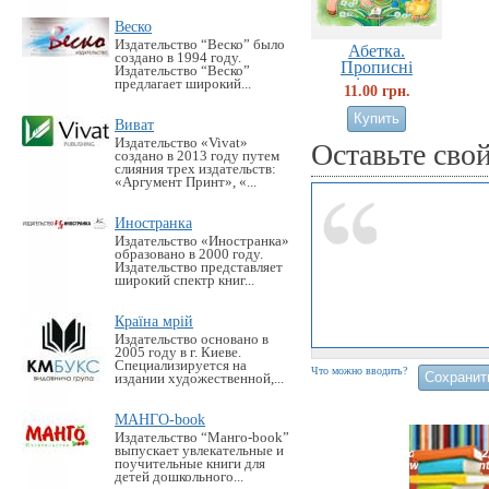
Веско
Издательство “Веско” было
Абетка.
создано в 1994 году.
Прописні
Издательство “Веско”
літери...
предлагает широкий...
11.00 грн.
Виват
Издательство «Vivat»
Оставьте сво
создано в 2013 году путем
слияния трех издательств:
«Аргумент Принт», «...
Иностранка
Издательство «Иностранка»
образовано в 2000 году.
Издательство представляет
широкий спектр книг...
Країна мрій
Издательство основано в
2005 году в г. Киеве.
Специализируется на
Что можно вводить?
издании художественной,...
МАНГО-book
Издательство “Манго-book”
выпускает увлекательные и
поучительные книги для
детей дошкольного...