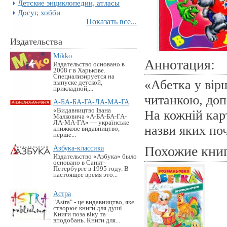
Детские энциклопедии, атласы
Досуг, хобби
Показать все...
Издательства
Mikko
Аннотация:
Издательство основано в
2008 г в Харькове.
Специализируется на
«Абетка у вір
выпуске детской,
прикладной,...
читанкою, доп
А-БА-БА-ГА-ЛА-МА-ГА
«Видавництво Івана
На кожній кар
Малковича «А-БА-БА-ГА-
ЛА-МА-ГА» — українське
назви яких поч
книжкове видавництво,
перше...
Похожие кни
Азбука-классика
Издательство «Азбука» было
основано в Санкт-
Петербурге в 1995 году. В
настоящее время это...
Астра
"Astra" - це видавництво, яке
створює книги для душі.
Книги поза віку та
вподобань. Книги для...