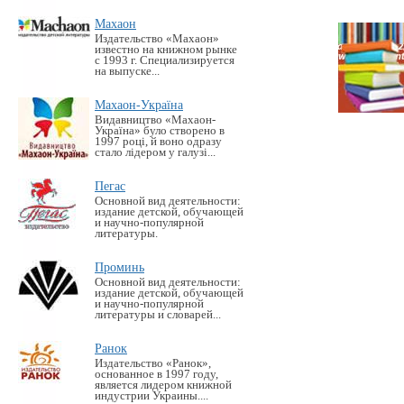
Махаон
Издательство «Махаон»
известно на книжном рынке
с 1993 г. Специализируется
на выпуске...
Махаон-Україна
Видавництво «Махаон-
Україна» було створено в
1997 році, й воно одразу
стало лідером у галузі...
Пегас
Основной вид деятельности:
издание детской, обучающей
и научно-популярной
литературы.
Проминь
Основной вид деятельности:
издание детской, обучающей
и научно-популярной
литературы и словарей...
Ранок
Издательство «Ранок»,
основанное в 1997 году,
является лидером книжной
индустрии Украины....