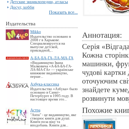
Детские энциклопедии, атласы
Досуг, хобби
Показать все...
Издательства
Mikko
Аннотация:
Издательство основано в
2008 г в Харькове.
Специализируется на
Серія «Відгад
выпуске детской,
прикладной,...
Кожна сторінк
А-БА-БА-ГА-ЛА-МА-ГА
машинки, фрук
«Видавництво Івана
Малковича «А-БА-БА-ГА-
ЛА-МА-ГА» — українське
чудові картки 
книжкове видавництво,
перше...
оточуючим сві
Азбука-классика
знайдете куме
Издательство «Азбука» было
основано в Санкт-
Петербурге в 1995 году. В
розвинути мов
настоящее время это...
Похожие кни
Астра
"Astra" - це видавництво, яке
створює книги для душі.
Книги поза віку та
вподобань. Книги для...