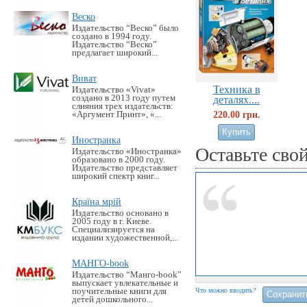
Веско
Издательство “Веско” было
создано в 1994 году.
Издательство “Веско”
предлагает широкий...
Виват
Техника в
Издательство «Vivat»
создано в 2013 году путем
деталях....
слияния трех издательств:
220.00 грн.
«Аргумент Принт», «...
Иностранка
Оставьте сво
Издательство «Иностранка»
образовано в 2000 году.
Издательство представляет
широкий спектр книг...
Країна мрій
Издательство основано в
2005 году в г. Киеве.
Специализируется на
издании художественной,...
МАНГО-book
Издательство “Манго-book”
выпускает увлекательные и
поучительные книги для
Что можно вводить?
детей дошкольного...