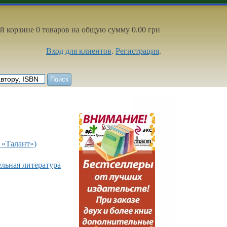
й корзине 0 товаров на общую сумму 0.00 грн
Вход для клиентов
.
Регистрация
.
 «Талант»)
ельная литература