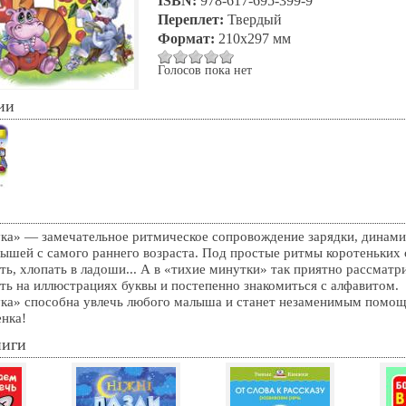
ISBN:
978-617-695-399-9
Переплет:
Твердый
Формат:
210х297 мм
Голосов пока нет
ии
ука» — замечательное ритмическое сопровождение зарядки, динами
ышей с самого раннего возраста. Под простые ритмы коротеньких с
ать, хлопать в ладоши... А в «тихие минутки» так приятно рассматр
ать на иллюстрациях буквы и постепенно знакомиться с алфавитом.
ука» способна увлечь любого малыша и станет незаменимым помо
енка!
ниги