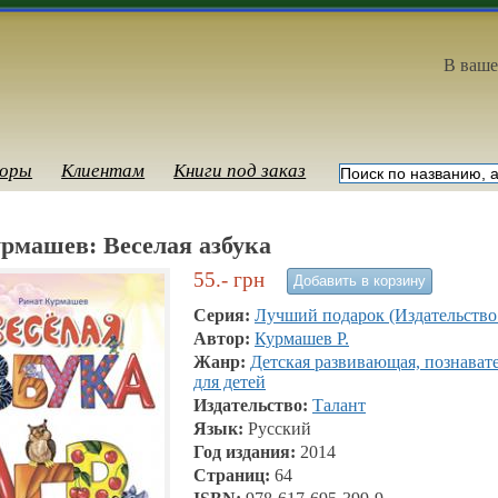
В ваше
оры
Клиентам
Книги под заказ
рмашев: Веселая азбука
55.-
грн
Серия:
Лучший подарок (Издательство
Автор:
Курмашев Р.
Жанр:
Детская развивающая, познават
для детей
Издательство:
Талант
Язык:
Русский
Год издания:
2014
Страниц:
64