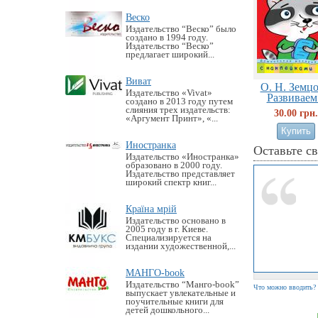
Веско
Издательство “Веско” было
создано в 1994 году.
Издательство “Веско”
предлагает широкий...
Виват
О. Н. Земцо
Издательство «Vivat»
Развиваем.
создано в 2013 году путем
слияния трех издательств:
30.00 грн.
«Аргумент Принт», «...
Иностранка
Оставьте с
Издательство «Иностранка»
образовано в 2000 году.
Издательство представляет
широкий спектр книг...
Країна мрій
Издательство основано в
2005 году в г. Киеве.
Специализируется на
издании художественной,...
МАНГО-book
Издательство “Манго-book”
Что можно вводить?
выпускает увлекательные и
поучительные книги для
детей дошкольного...