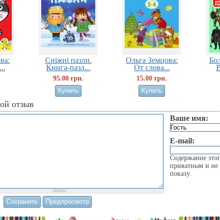
ва:
Сніжні пазли.
Ольга Земцова:
Бо
..
Книга-пазл...
От слова...
В
95.00 грн.
15.00 грн.
вой отзыв
Ваше имя:
E-mail:
Содержание этог
приватным и не 
показу.