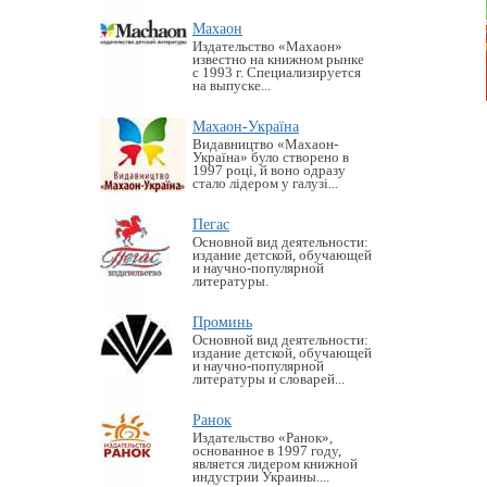
Махаон
Издательство «Махаон»
известно на книжном рынке
с 1993 г. Специализируется
на выпуске...
Махаон-Україна
Видавництво «Махаон-
Україна» було створено в
1997 році, й воно одразу
стало лідером у галузі...
Пегас
Основной вид деятельности:
издание детской, обучающей
и научно-популярной
литературы.
Проминь
Основной вид деятельности:
издание детской, обучающей
и научно-популярной
литературы и словарей...
Ранок
Издательство «Ранок»,
основанное в 1997 году,
является лидером книжной
индустрии Украины....