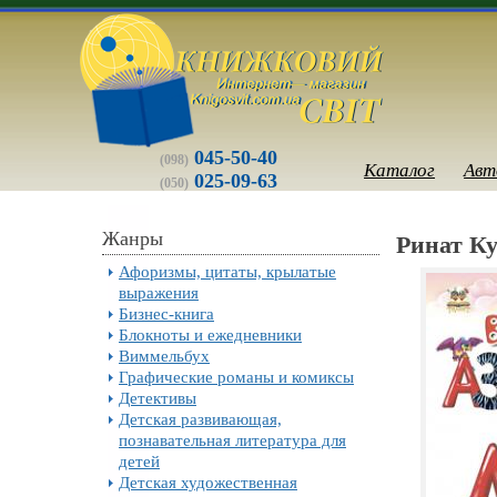
045-50-40
(098)
Каталог
Авт
025-09-63
(050)
Жанры
Ринат Ку
Афоризмы, цитаты, крылатые
выражения
Бизнес-книга
Блокноты и ежедневники
Виммельбух
Графические романы и комиксы
Детективы
Детская развивающая,
познавательная литература для
детей
Детская художественная