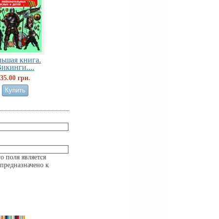
льшая книга.
икинги....
35.00 грн.
о поля является
предназначено к