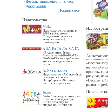
Детские энциклопедии, атласы
Досуг, хобби
Показать все...
Издательства
Mikko
Иллюстрац
Издательство основано в
2008 г в Харькове.
Специализируется на
выпуске детской,
прикладной,...
А-БА-БА-ГА-ЛА-МА-ГА
«Видавництво Івана
Аннотация:
Малковича «А-БА-БА-ГА-
ЛА-МА-ГА» — українське
книжкове видавництво,
«Веселая азб
перше...
шалостей мал
Азбука-классика
прыгать, топ
Издательство «Азбука» было
рисунки, иск
основано в Санкт-
«Веселая азб
Петербурге в 1995 году. В
настоящее время это...
развитии реб
Похожие к
Астра
"Astra" - це видавництво, яке
створює книги для душі.
Книги поза віку та
вподобань. Книги для...