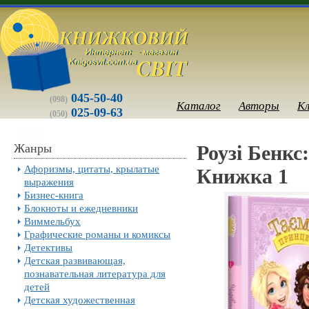
045-50-40
(098)
Каталог
Авторы
К
025-09-63
(050)
Жанры
Роузі Бенкс
Афоризмы, цитаты, крылатые
Книжка 1
выражения
Бизнес-книга
Блокноты и ежедневники
Виммельбух
Графические романы и комиксы
Детективы
Детская развивающая,
познавательная литература для
детей
Детская художественная