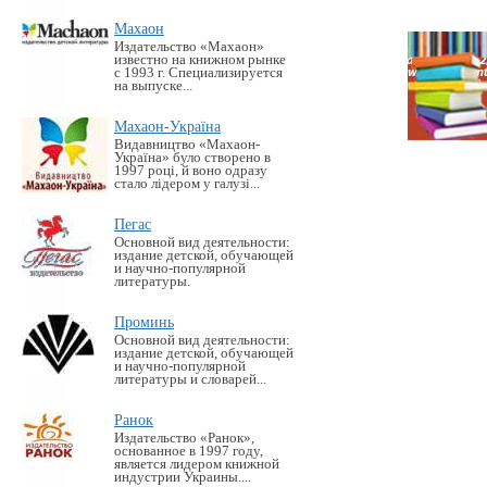
Махаон
Издательство «Махаон»
известно на книжном рынке
с 1993 г. Специализируется
на выпуске...
Махаон-Україна
Видавництво «Махаон-
Україна» було створено в
1997 році, й воно одразу
стало лідером у галузі...
Пегас
Основной вид деятельности:
издание детской, обучающей
и научно-популярной
литературы.
Проминь
Основной вид деятельности:
издание детской, обучающей
и научно-популярной
литературы и словарей...
Ранок
Издательство «Ранок»,
основанное в 1997 году,
является лидером книжной
индустрии Украины....