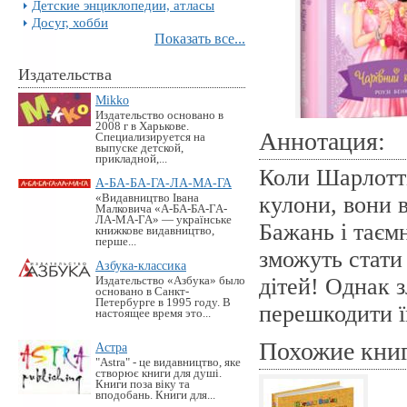
Детские энциклопедии, атласы
Досуг, хобби
Показать все...
Издательства
Mikko
Издательство основано в
2008 г в Харькове.
Аннотация:
Специализируется на
выпуске детской,
прикладной,...
Коли Шарлотті
А-БА-БА-ГА-ЛА-МА-ГА
«Видавництво Івана
кулони, вони 
Малковича «А-БА-БА-ГА-
ЛА-МА-ГА» — українське
Бажань і таєм
книжкове видавництво,
перше...
зможуть стати
Азбука-классика
дітей! Однак 
Издательство «Азбука» было
основано в Санкт-
Петербурге в 1995 году. В
перешкодити 
настоящее время это...
Похожие кни
Астра
"Astra" - це видавництво, яке
створює книги для душі.
Книги поза віку та
вподобань. Книги для...