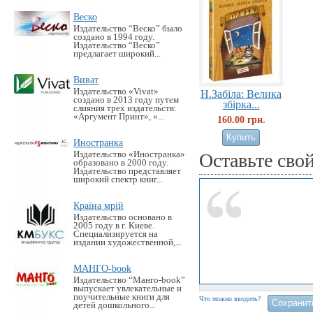
Веско
Издательство “Веско” было
создано в 1994 году.
Издательство “Веско”
предлагает широкий...
Виват
Издательство «Vivat»
Н.Забіла: Велика
создано в 2013 году путем
збірка...
слияния трех издательств:
«Аргумент Принт», «...
160.00 грн.
Иностранка
Издательство «Иностранка»
Оставьте сво
образовано в 2000 году.
Издательство представляет
широкий спектр книг...
Країна мрій
Издательство основано в
2005 году в г. Киеве.
Специализируется на
издании художественной,...
МАНГО-book
Издательство “Манго-book”
выпускает увлекательные и
поучительные книги для
Что можно вводить?
детей дошкольного...