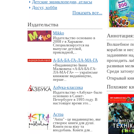
Детские энциклопедии, атласы
Досуг, хобби
Показать все...
Издательства
Mikko
Аннотация:
Издательство основано в
2008 г в Харькове.
Волшебное по
Специализируется на
выпуске детской,
корабли и не
прикладной,...
заданиями на
А-БА-БА-ГА-ЛА-МА-ГА
проходить ла
«Видавництво Івана
развивая мел
Малковича «А-БА-БА-ГА-
Среди затону
ЛА-МА-ГА» — українське
книжкове видавництво,
Открывай кни
перше...
Похожие к
Азбука-классика
Издательство «Азбука» было
основано в Санкт-
Петербурге в 1995 году. В
настоящее время это...
Астра
"Astra" - це видавництво, яке
створює книги для душі.
Книги поза віку та
вподобань. Книги для...