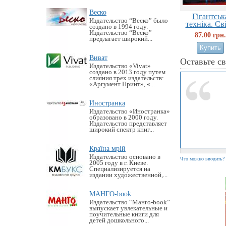
Веско
Гігантськ
Издательство “Веско” было
техніка. Світ
создано в 1994 году.
Издательство “Веско”
87.00 грн.
предлагает широкий...
Виват
Оставьте с
Издательство «Vivat»
создано в 2013 году путем
слияния трех издательств:
«Аргумент Принт», «...
Иностранка
Издательство «Иностранка»
образовано в 2000 году.
Издательство представляет
широкий спектр книг...
Країна мрій
Издательство основано в
Что можно вводить?
2005 году в г. Киеве.
Специализируется на
издании художественной,...
МАНГО-book
Издательство “Манго-book”
выпускает увлекательные и
поучительные книги для
детей дошкольного...