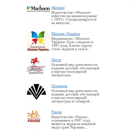
Махаон
Издательство «Махаон»
известно на книжном рынке
с 1993 г. Специализируется
на выпуске...
Махаон-Україна
Видавництво «Махаон-
Україна» було створено в
1997 році, й воно одразу
стало лідером у галузі...
Пегас
Основной вид деятельности:
издание детской, обучающей
и научно-популярной
литературы.
Проминь
Основной вид деятельности:
издание детской, обучающей
и научно-популярной
литературы и словарей...
Ранок
Издательство «Ранок»,
основанное в 1997 году,
является лидером книжной
индустрии Украины....