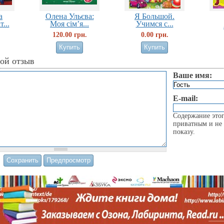
а
Олена Ульєва:
Я Большой.
...
Моя сім’я...
Учимся с...
120.00 грн.
0.00 грн.
вой отзыв
Ваше имя:
E-mail:
Содержание этог
приватным и не 
показу.