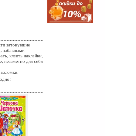
йти затонувшие
и, забавными
ать, клеить наклейки,
, незаметно для себя
оволомки.
годно!