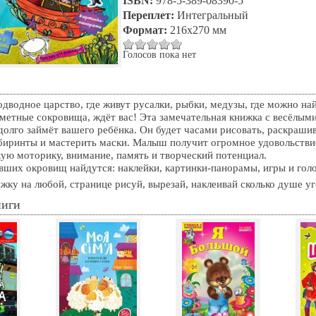
ISBN:
978-5-389-08390-5
Переплет:
Интегральный
Формат:
216х270 мм
Голосов пока нет
дводное царство, где живут русалки, рыбки, медузы, где можно на
сметные сокровища, ждёт вас! Эта замечательная книжка с весёлым
долго займёт вашего ребёнка. Он будет часами рисовать, раскрашив
биринты и мастерить маски. Малыш получит огромное удовольствие
кую моторику, внимание, память и творческий потенциал.
вших окровищ найдутся: наклейки, картинки-панорамы, игры и гол
жку на любой, странице рисуй, вырезай, наклеивай сколько душе у
ниги