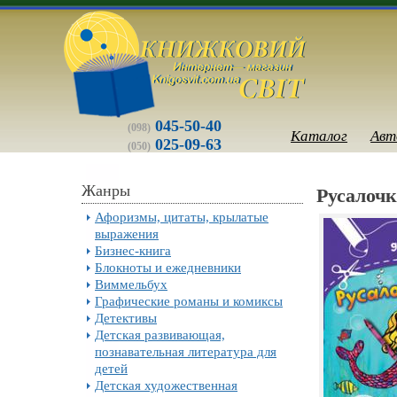
045-50-40
(098)
Каталог
Авт
025-09-63
(050)
Жанры
Русалочк
Афоризмы, цитаты, крылатые
выражения
Бизнес-книга
Блокноты и ежедневники
Виммельбух
Графические романы и комиксы
Детективы
Детская развивающая,
познавательная литература для
детей
Детская художественная