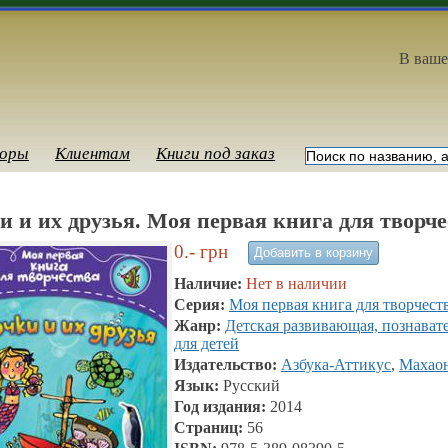
В ваше
оры
Клиентам
Книги под заказ
и и их друзья. Моя первая книга для творче
0.-
грн
Наличие:
Нет в наличии
Серия:
Моя первая книга для творчест
Жанр:
Детская развивающая, познават
для детей
Издательство:
Азбука-Аттикус
,
Махао
Язык:
Русский
Год издания:
2014
Страниц:
56