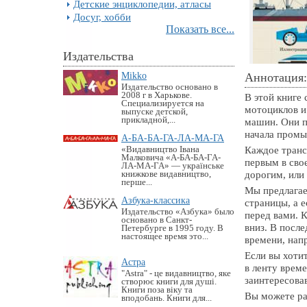
Детские энциклопедии, атласы
Досуг, хобби
Показать все...
Издательства
Mikko
Аннотация:
Издательство основано в
2008 г в Харькове.
В этой книге
Специализируется на
мотоциклов и
выпуске детской,
прикладной,...
машин. Они п
начала промы
А-БА-БА-ГА-ЛА-МА-ГА
Каждое транс
«Видавництво Івана
Малковича «А-БА-БА-ГА-
первым в сво
ЛА-МА-ГА» — українське
дорогим, или
книжкове видавництво,
перше...
Мы предлагае
Азбука-классика
страницы, а е
Издательство «Азбука» было
перед вами. К
основано в Санкт-
вниз. В посл
Петербурге в 1995 году. В
настоящее время это...
времени, напр
Если вы хоти
Астра
в ленту врем
"Astra" - це видавництво, яке
заинтересова
створює книги для душі.
Книги поза віку та
Вы можете раз
вподобань. Книги для...