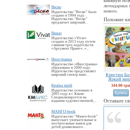
книжную полк
легендарных 
Веско
нового.
Издательство “Веско” было
создано в 1994 году.
Похожие к
Издательство “Веско”
предлагает широкий...
Виват
Издательство «Vivat»
создано в 2013 году путем
слияния трех издательств:
«Аргумент Принт», «...
Иностранка
Издательство «Иностранка»
образовано в 2000 году.
Издательство представляет
Кристин Бал
широкий спектр книг...
Яркий мир.
Країна мрій
344.00 грн
Издательство основано в
2005 году в г. Киеве.
Специализируется на
Оставьте с
издании художественной,...
МАНГО-book
Издательство “Манго-book”
выпускает увлекательные и
поучительные книги для
детей дошкольного...