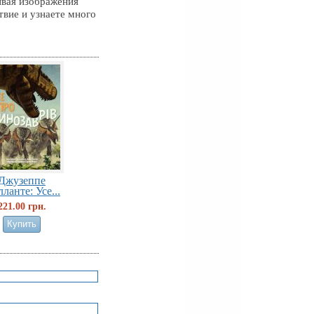
ивая изображения
твие и узнаете много
Джузеппе
лланте: Усе...
221.00 грн.