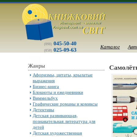
045-50-40
(098)
Каталог
Авт
025-09-63
(050)
Жанры
Самолёты
Афоризмы, цитаты, крылатые
выражения
Бизнес-книга
Блокноты и ежедневники
Виммельбух
Графические романы и комиксы
Детективы
Детская развивающая,
познавательная литература для
детей
Детская художественная