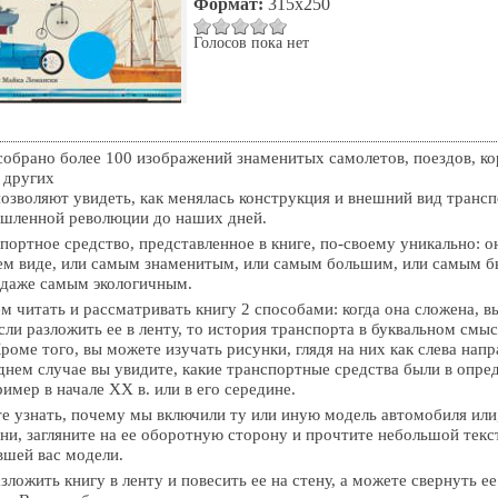
Формат:
315х250
Голосов пока нет
 собрано более 100 изображений знаменитых самолетов, поездов, ко
 других
озволяют увидеть, как менялась конструкция и внешний вид трансп
шленной революции до наших дней.
портное средство, представленное в книге, по-своему уникально: о
ем виде, или самым знаменитым, или самым большим, или самым 
 даже самым экологичным.
м читать и рассматривать книгу 2 способами: когда она сложена, в
сли разложить ее в ленту, то история транспорта в буквальном смыс
роме того, вы можете изучать рисунки, глядя на них как слева напра
еднем случае вы увидите, какие транспортные средства были в опр
имер в начале XX в. или в его середине.
те узнать, почему мы включили ту или иную модель автомобиля или
ени, загляните на ее оборотную сторону и прочтите небольшой тек
вшей вас модели.
ложить книгу в ленту и повесить ее на стену, а можете свернуть ее