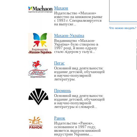
Махаон
Издательство «Махаон»
известно на книжном рынке
с 1993 г. Специализируется
на выпуске...
Что можно вводить?
Махаон-Україна
Видавництво «Махаон-
Україна» було створено в
1997 році, й воно одразу
стало лідером у галузі...
Пегас
Основной вид деятельности:
издание детской, обучающей
и научно-популярной
литературы.
Проминь
Основной вид деятельности:
издание детской, обучающей
и научно-популярной
литературы и словарей...
Ранок
Издательство «Ранок»,
основанное в 1997 году,
является лидером книжной
индустрии Украины....