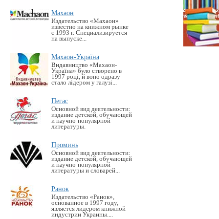
Махаон
Издательство «Махаон»
известно на книжном рынке
с 1993 г. Специализируется
на выпуске...
Махаон-Україна
Видавництво «Махаон-
Україна» було створено в
1997 році, й воно одразу
стало лідером у галузі...
Пегас
Основной вид деятельности:
издание детской, обучающей
и научно-популярной
литературы.
Проминь
Основной вид деятельности:
издание детской, обучающей
и научно-популярной
литературы и словарей...
Ранок
Издательство «Ранок»,
основанное в 1997 году,
является лидером книжной
индустрии Украины....