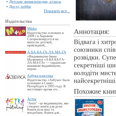
Детские энциклопедии, атласы
Досуг, хобби
Показать все...
Издательства
Mikko
Аннотация:
Издательство основано в
2008 г в Харькове.
Специализируется на
Відвага і хитр
выпуске детской,
прикладной,...
союзники спів
А-БА-БА-ГА-ЛА-МА-ГА
розвідки. Суп
«Видавництво Івана
Малковича «А-БА-БА-ГА-
ЛА-МА-ГА» — українське
секретніші ши
книжкове видавництво,
перше...
володіти мист
Азбука-классика
найсекретніші 
Издательство «Азбука» было
основано в Санкт-
Петербурге в 1995 году. В
Похожие кни
настоящее время это...
Астра
"Astra" - це видавництво, яке
створює книги для душі.
Книги поза віку та
вподобань. Книги для...