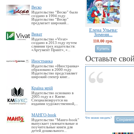
Веско
Издательство “Веско” было
создано в 1994 году.
Издательство “Веско”
предлагает широкий...
Елена Ульева:
Виват
Зимняя...
Издательство «Vivat»
110.00 грн.
создано в 2013 году путем
слияния трех издательств:
«Аргумент Принт», «...
Оставьте сво
Иностранка
Издательство «Иностранка»
образовано в 2000 году.
Издательство представляет
широкий спектр книг...
Країна мрій
Издательство основано в
2005 году в г. Киеве.
Специализируется на
издании художественной,...
МАНГО-book
Что можно вводить?
Издательство “Манго-book”
выпускает увлекательные и
поучительные книги для
детей дошкольного...