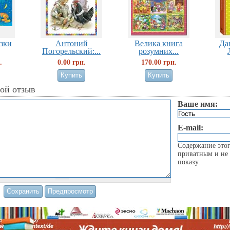
зки
Антоний
Велика книга
Да
Погорельский:...
розумних...
.
0.00 грн.
170.00 грн.
вой отзыв
Ваше имя:
E-mail:
Содержание этог
приватным и не 
показу.