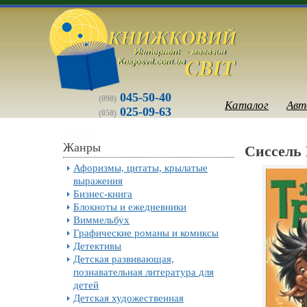
045-50-40
(098)
Каталог
Авт
025-09-63
(050)
Жанры
Сиссель 
Афоризмы, цитаты, крылатые
выражения
Бизнес-книга
Блокноты и ежедневники
Виммельбух
Графические романы и комиксы
Детективы
Детская развивающая,
познавательная литература для
детей
Детская художественная