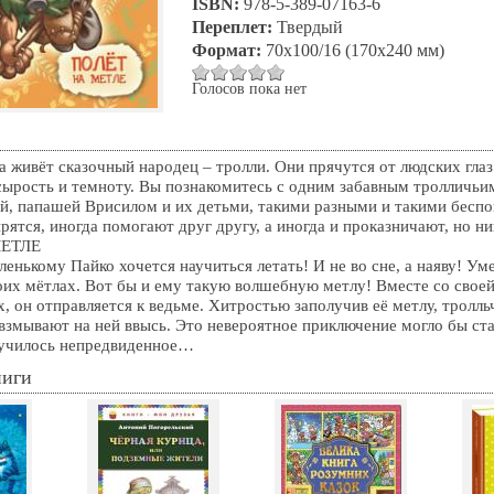
ISBN:
978-5-389-07163-6
Переплет:
Твердый
Формат:
70x100/16 (170x240 мм)
Голосов пока нет
а живёт сказочный народец – тролли. Они прячутся от людских глаз
сырость и темноту. Вы познакомитесь с одним забавным тролличьи
, папашей Врисилом и их детьми, такими разными и такими бесп
рятся, иногда помогают друг другу, а иногда и проказничают, но ни
МЕТЛЕ
ленькому Пайко хочется научиться летать! И не во сне, а наяву! Ум
оих мётлах. Вот бы и ему такую волшебную метлу! Вместе со своей
, он отправляется к ведьме. Хитростью заполучив её метлу, тролль
 взмывают на ней ввысь. Это невероятное приключение могло бы ст
лучилось непредвиденное…
ниги