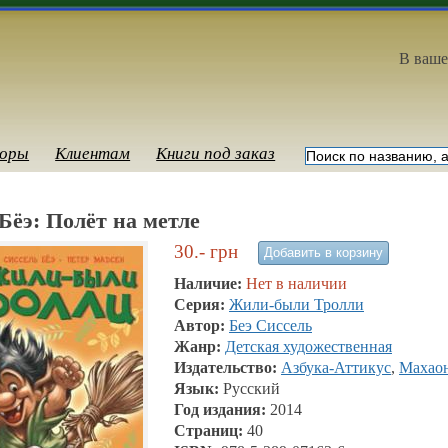
В ваше
оры
Клиентам
Книги под заказ
Бёэ: Полёт на метле
30.-
грн
Наличие:
Нет в наличии
Серия:
Жили-были Тролли
Автор:
Беэ Сиссель
Жанр:
Детская художественная
Издательство:
Азбука-Аттикус
,
Махао
Язык:
Русский
Год издания:
2014
Страниц:
40