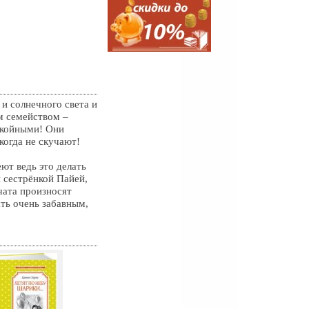
 и солнечного света и
м семейством –
окойными! Они
когда не скучают!
еют ведь это делать
 сестрёнкой Пайей,
чата произносят
ать очень забавным,