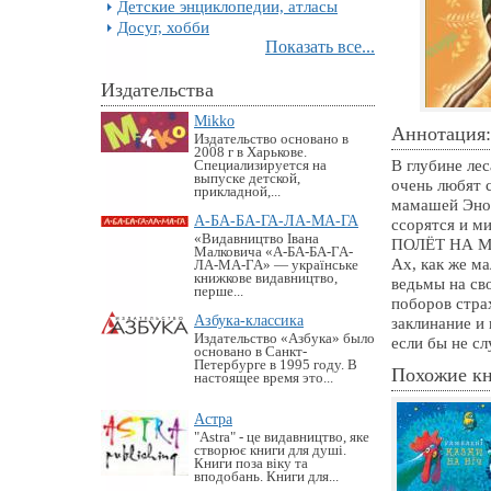
Детские энциклопедии, атласы
Досуг, хобби
Показать все...
Издательства
Mikko
Аннотация:
Издательство основано в
2008 г в Харькове.
В глубине лес
Специализируется на
выпуске детской,
очень любят 
прикладной,...
мамашей Эной
А-БА-БА-ГА-ЛА-МА-ГА
ссорятся и ми
«Видавництво Івана
ПОЛЁТ НА 
Малковича «А-БА-БА-ГА-
Ах, как же ма
ЛА-МА-ГА» — українське
книжкове видавництво,
ведьмы на св
перше...
поборов страх
Азбука-классика
заклинание и
Издательство «Азбука» было
если бы не с
основано в Санкт-
Петербурге в 1995 году. В
Похожие к
настоящее время это...
Астра
"Astra" - це видавництво, яке
створює книги для душі.
Книги поза віку та
вподобань. Книги для...