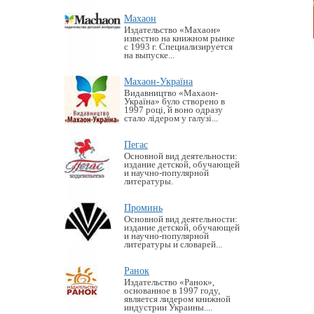
Махаон
Издательство «Махаон»
известно на книжном рынке
с 1993 г. Специализируется
на выпуске...
Махаон-Україна
Видавництво «Махаон-
Україна» було створено в
1997 році, й воно одразу
стало лідером у галузі...
Пегас
Основной вид деятельности:
издание детской, обучающей
и научно-популярной
литературы.
Проминь
Основной вид деятельности:
издание детской, обучающей
и научно-популярной
литературы и словарей...
Ранок
Издательство «Ранок»,
основанное в 1997 году,
является лидером книжной
индустрии Украины....