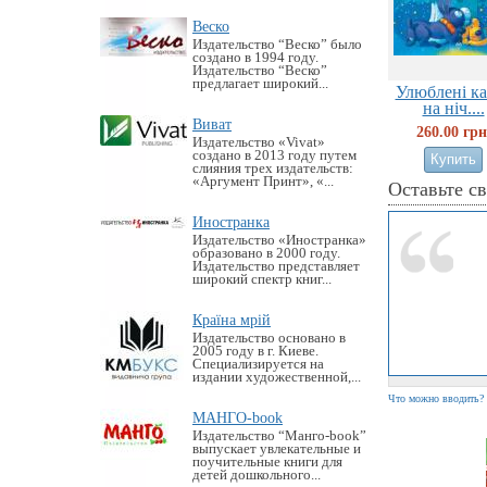
Веско
Издательство “Веско” было
создано в 1994 году.
Издательство “Веско”
предлагает широкий...
Улюблені ка
на ніч....
Виват
260.00 грн
Издательство «Vivat»
создано в 2013 году путем
слияния трех издательств:
«Аргумент Принт», «...
Оставьте с
Иностранка
Издательство «Иностранка»
образовано в 2000 году.
Издательство представляет
широкий спектр книг...
Країна мрій
Издательство основано в
2005 году в г. Киеве.
Специализируется на
издании художественной,...
Что можно вводить?
МАНГО-book
Издательство “Манго-book”
выпускает увлекательные и
поучительные книги для
детей дошкольного...