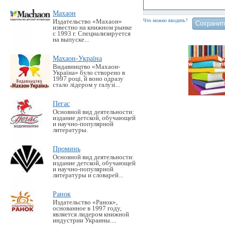
Махаон
Что можно вводить?
Издательство «Махаон»
известно на книжном рынке
с 1993 г. Специализируется
на выпуске...
Махаон-Україна
Видавництво «Махаон-
Україна» було створено в
1997 році, й воно одразу
стало лідером у галузі...
Пегас
Основной вид деятельности:
издание детской, обучающей
и научно-популярной
литературы.
Проминь
Основной вид деятельности:
издание детской, обучающей
и научно-популярной
литературы и словарей...
Ранок
Издательство «Ранок»,
основанное в 1997 году,
является лидером книжной
индустрии Украины....