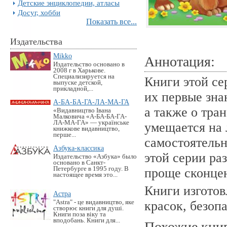
Детские энциклопедии, атласы
Досуг, хобби
Показать все...
Издательства
Mikko
Аннотация:
Издательство основано в
2008 г в Харькове.
Специализируется на
Книги этой се
выпуске детской,
прикладной,...
их первые зна
А-БА-БА-ГА-ЛА-МА-ГА
а также о тра
«Видавництво Івана
Малковича «А-БА-БА-ГА-
ЛА-МА-ГА» — українське
умещается на 
книжкове видавництво,
перше...
самостоятельн
Азбука-классика
этой серии р
Издательство «Азбука» было
основано в Санкт-
Петербурге в 1995 году. В
проще сконцен
настоящее время это...
Книги изготов
Астра
"Astra" - це видавництво, яке
красок, безоп
створює книги для душі.
Книги поза віку та
вподобань. Книги для...
Похожие кни