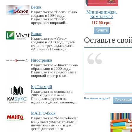
Веско
Мини-книжки.
Издательство “Веско” было
создано в 1994 году.
Комплект 2
Издательство “Веско”
117.00 грн.
предлагает широкий...
Виват
Оставьте сво
Издательство «Vivat»
создано в 2013 году путем
слияния трех издательств:
«Аргумент Принт», «...
Иностранка
Издательство «Иностранка»
образовано в 2000 году.
Издательство представляет
широкий спектр книг...
Країна мрій
Издательство основано в
2005 году в г. Киеве.
Специализируется на
Что можно вводить?
издании художественной,...
МАНГО-book
Издательство “Манго-book”
выпускает увлекательные и
поучительные книги для
детей дошкольного...