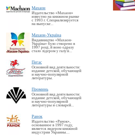
Махаон
Издательство «Махаон»
известно на книжном рынке
с 1993 г. Специализируется
на выпуске...
Махаон-Україна
Видавництво «Махаон-
Україна» було створено в
1997 році, й воно одразу
стало лідером у галузі...
Пегас
Основной вид деятельности:
издание детской, обучающей
и научно-популярной
литературы.
Проминь
Основной вид деятельности:
издание детской, обучающей
и научно-популярной
литературы и словарей...
Ранок
Издательство «Ранок»,
основанное в 1997 году,
является лидером книжной
индустрии Украины....