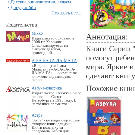
Детские энциклопедии, атласы
Досуг, хобби
Показать все...
Издательства
Mikko
Аннотация:
Издательство основано в
2008 г в Харькове.
Специализируется на
Книги Серии "
выпуске детской,
прикладной,...
помогут ребе
А-БА-БА-ГА-ЛА-МА-ГА
мира. Яркие 
«Видавництво Івана
Малковича «А-БА-БА-ГА-
ЛА-МА-ГА» — українське
сделают книг
книжкове видавництво,
перше...
Похожие кни
Азбука-классика
Издательство «Азбука» было
основано в Санкт-
Петербурге в 1995 году. В
настоящее время это...
Астра
"Astra" - це видавництво, яке
створює книги для душі.
Книги поза віку та
вподобань. Книги для...