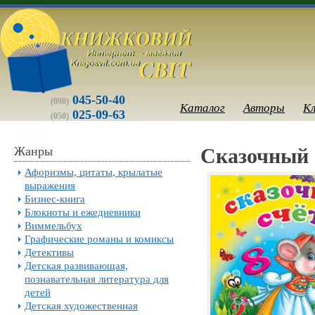
045-50-40
(098)
Каталог
Авторы
К
025-09-63
(050)
Жанры
Сказочный с
Афоризмы, цитаты, крылатые
выражения
Бизнес-книга
Блокноты и ежедневники
Виммельбух
Графические романы и комиксы
Детективы
Детская развивающая,
познавательная литература для
детей
Детская художественная