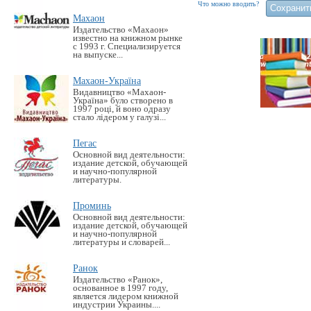
Что можно вводить?
Махаон
Издательство «Махаон»
известно на книжном рынке
с 1993 г. Специализируется
на выпуске...
Махаон-Україна
Видавництво «Махаон-
Україна» було створено в
1997 році, й воно одразу
стало лідером у галузі...
Пегас
Основной вид деятельности:
издание детской, обучающей
и научно-популярной
литературы.
Проминь
Основной вид деятельности:
издание детской, обучающей
и научно-популярной
литературы и словарей...
Ранок
Издательство «Ранок»,
основанное в 1997 году,
является лидером книжной
индустрии Украины....