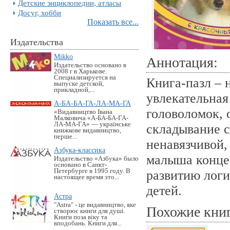
Детские энциклопедии, атласы
Досуг, хобби
Показать все...
Издательства
Mikko
Аннотация:
Издательство основано в
2008 г в Харькове.
Специализируется на
Книга-пазл – 
выпуске детской,
прикладной,...
увлекательная
А-БА-БА-ГА-ЛА-МА-ГА
головоломок, 
«Видавництво Івана
Малковича «А-БА-БА-ГА-
ЛА-МА-ГА» — українське
складывание с
книжкове видавництво,
перше...
ненавязчивой,
Азбука-классика
малыша конце
Издательство «Азбука» было
основано в Санкт-
Петербурге в 1995 году. В
развитию логи
настоящее время это...
детей.
Астра
"Astra" - це видавництво, яке
Похожие кни
створює книги для душі.
Книги поза віку та
вподобань. Книги для...