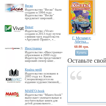
Веско
Издательство “Веско” было
создано в 1994 году.
Издательство “Веско”
предлагает широкий...
Виват
Издательство «Vivat»
создано в 2013 году путем
слияния трех издательств:
Г. Меламед:
«Аргумент Принт», «...
Абетка...
60.00 грн.
Иностранка
Издательство «Иностранка»
образовано в 2000 году.
Издательство представляет
Оставьте сво
широкий спектр книг...
Країна мрій
Издательство основано в
2005 году в г. Киеве.
Специализируется на
издании художественной,...
МАНГО-book
Издательство “Манго-book”
выпускает увлекательные и
поучительные книги для
детей дошкольного...