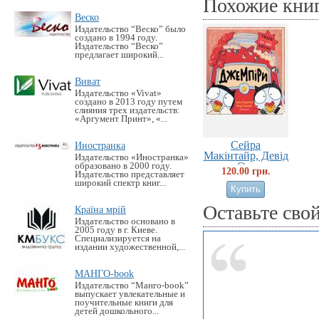
Похожие кни
Веско
Издательство “Веско” было
создано в 1994 году.
Издательство “Веско”
предлагает широкий...
Виват
Издательство «Vivat»
создано в 2013 году путем
слияния трех издательств:
«Аргумент Принт», «...
Сейра
Иностранка
Макінтайр, Девід
Издательство «Иностранка»
О...
образовано в 2000 году.
120.00 грн.
Издательство представляет
широкий спектр книг...
Оставьте сво
Країна мрій
Издательство основано в
2005 году в г. Киеве.
Специализируется на
издании художественной,...
МАНГО-book
Издательство “Манго-book”
выпускает увлекательные и
поучительные книги для
детей дошкольного...