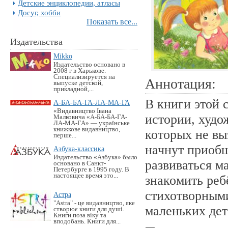
Детские энциклопедии, атласы
Досуг, хобби
Показать все...
Издательства
Mikko
Издательство основано в
2008 г в Харькове.
Специализируется на
Аннотация:
выпуске детской,
прикладной,...
В книги этой 
А-БА-БА-ГА-ЛА-МА-ГА
«Видавництво Івана
истории, худо
Малковича «А-БА-БА-ГА-
ЛА-МА-ГА» — українське
книжкове видавництво,
которых не в
перше...
начнут приобщ
Азбука-классика
Издательство «Азбука» было
развиваться м
основано в Санкт-
Петербурге в 1995 году. В
настоящее время это...
знакомить реб
стихотворным
Астра
"Astra" - це видавництво, яке
маленьких де
створює книги для душі.
Книги поза віку та
вподобань. Книги для...