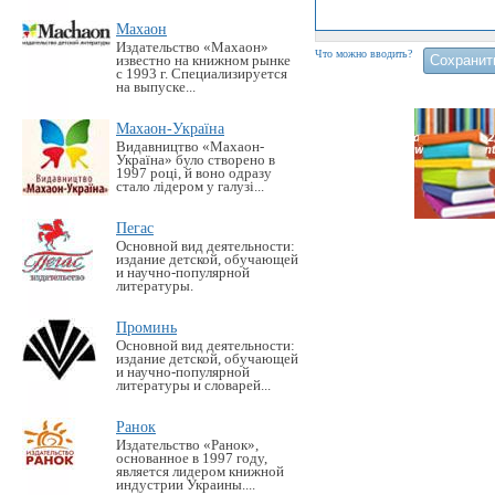
Махаон
Издательство «Махаон»
Что можно вводить?
известно на книжном рынке
с 1993 г. Специализируется
на выпуске...
Махаон-Україна
Видавництво «Махаон-
Україна» було створено в
1997 році, й воно одразу
стало лідером у галузі...
Пегас
Основной вид деятельности:
издание детской, обучающей
и научно-популярной
литературы.
Проминь
Основной вид деятельности:
издание детской, обучающей
и научно-популярной
литературы и словарей...
Ранок
Издательство «Ранок»,
основанное в 1997 году,
является лидером книжной
индустрии Украины....