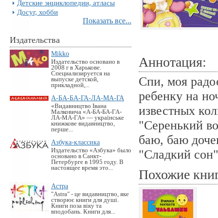
Детские энциклопедии, атласы
Досуг, хобби
Показать все...
Издательства
Mikko
Аннотация:
Издательство основано в
2008 г в Харькове.
Специализируется на
Спи, моя радо
выпуске детской,
прикладной,...
ребенку на но
А-БА-БА-ГА-ЛА-МА-ГА
«Видавництво Івана
известных ко
Малковича «А-БА-БА-ГА-
ЛА-МА-ГА» — українське
"Серенький во
книжкове видавництво,
перше...
баю, баю доче
Азбука-классика
Издательство «Азбука» было
"Сладкий сон"
основано в Санкт-
Петербурге в 1995 году. В
настоящее время это...
Похожие кни
Астра
"Astra" - це видавництво, яке
створює книги для душі.
Книги поза віку та
вподобань. Книги для...