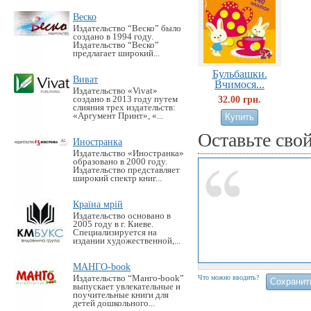
Веско
Издательство “Веско” было
создано в 1994 году.
Издательство “Веско”
предлагает широкий...
Бульбашки.
Виват
Вчимося...
Издательство «Vivat»
32.00 грн.
создано в 2013 году путем
слияния трех издательств:
«Аргумент Принт», «...
Оставьте сво
Иностранка
Издательство «Иностранка»
образовано в 2000 году.
Издательство представляет
широкий спектр книг...
Країна мрій
Издательство основано в
2005 году в г. Киеве.
Специализируется на
издании художественной,...
МАНГО-book
Издательство “Манго-book”
Что можно вводить?
выпускает увлекательные и
поучительные книги для
детей дошкольного...