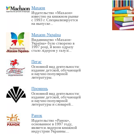
Махаон
Издательство «Махаон»
известно на книжном рынке
с 1993 г. Специализируется
на выпуске...
Махаон-Україна
Видавництво «Махаон-
Україна» було створено в
1997 році, й воно одразу
стало лідером у галузі...
Пегас
Основной вид деятельности:
издание детской, обучающей
и научно-популярной
литературы.
Проминь
Основной вид деятельности:
издание детской, обучающей
и научно-популярной
литературы и словарей...
Ранок
Издательство «Ранок»,
основанное в 1997 году,
является лидером книжной
индустрии Украины....