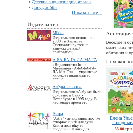
Детские энциклопедии, атласы
Досуг, хобби
Показать все...
Издательства
Mikko
Аннотация:
Издательство основано в
2008 г в Харькове.
Весёлые и ос
Специализируется на
маленьких чи
выпуске детской,
прикладной,...
обитания и п
А-БА-БА-ГА-ЛА-МА-ГА
Похожие к
«Видавництво Івана
Малковича «А-БА-БА-ГА-
ЛА-МА-ГА» — українське
книжкове видавництво,
перше...
Азбука-классика
Издательство «Азбука» было
основано в Санкт-
Петербурге в 1995 году. В
настоящее время это...
Астра
Елена Улье
"Astra" - це видавництво, яке
створює книги для душі.
Голодные.
Книги поза віку та
33.00 грн.
вподобань. Книги для...