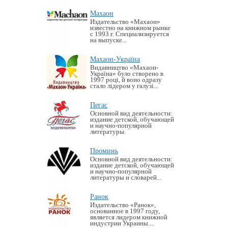
Махаон
Издательство «Махаон»
известно на книжном рынке
с 1993 г. Специализируется
на выпуске...
Махаон-Україна
Видавництво «Махаон-
Україна» було створено в
1997 році, й воно одразу
стало лідером у галузі...
Пегас
Основной вид деятельности:
издание детской, обучающей
и научно-популярной
литературы.
Проминь
Основной вид деятельности:
издание детской, обучающей
и научно-популярной
литературы и словарей...
Ранок
Издательство «Ранок»,
основанное в 1997 году,
является лидером книжной
индустрии Украины....