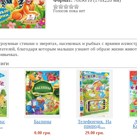
Формат:
70x90/16 (170х220 мм)
Голосов пока нет
троумные стишки о зверятах, насекомых и рыбках с яркими иллюст
тателей, благодаря которым малыши узнают об образе жизни живот
ривычках.
ниги
ва:
Былины
Телефончик. На
А
..
природі....
К
0.00 грн.
29.00 грн.