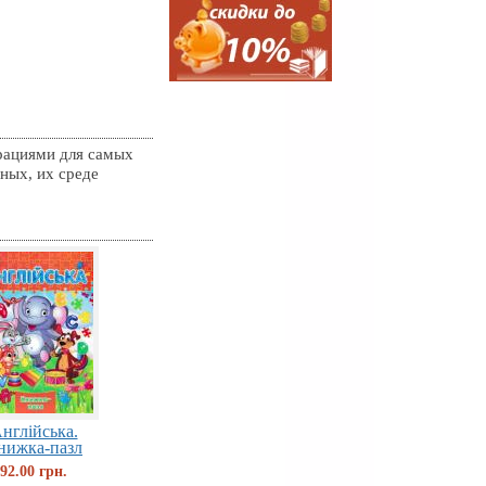
рациями для самых
ных, их среде
нглійська.
нижка-пазл
92.00 грн.