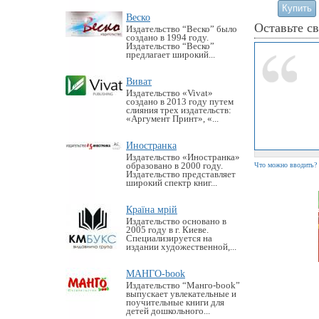
Веско
Оставьте с
Издательство “Веско” было
создано в 1994 году.
Издательство “Веско”
предлагает широкий...
Виват
Издательство «Vivat»
создано в 2013 году путем
слияния трех издательств:
«Аргумент Принт», «...
Иностранка
Издательство «Иностранка»
образовано в 2000 году.
Что можно вводить?
Издательство представляет
широкий спектр книг...
Країна мрій
Издательство основано в
2005 году в г. Киеве.
Специализируется на
издании художественной,...
МАНГО-book
Издательство “Манго-book”
выпускает увлекательные и
поучительные книги для
детей дошкольного...