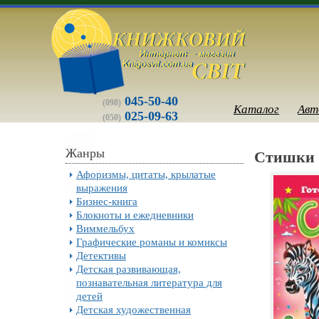
045-50-40
(098)
Каталог
Авт
025-09-63
(050)
Жанры
Стишки о
Афоризмы, цитаты, крылатые
выражения
Бизнес-книга
Блокноты и ежедневники
Виммельбух
Графические романы и комиксы
Детективы
Детская развивающая,
познавательная литература для
детей
Детская художественная