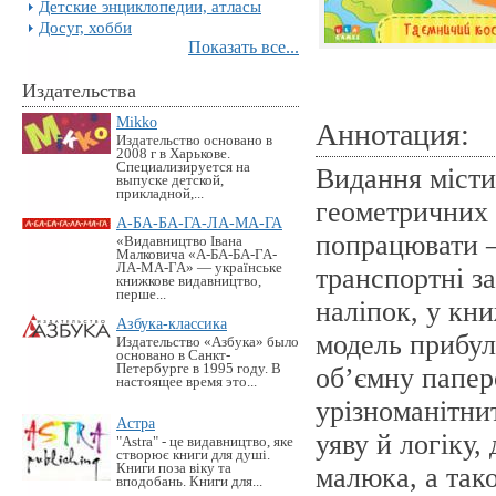
Детские энциклопедии, атласы
Досуг, хобби
Показать все...
Издательства
Mikko
Аннотация:
Издательство основано в
2008 г в Харькове.
Специализируется на
Видання місти
выпуске детской,
прикладной,...
геометричних 
А-БА-БА-ГА-ЛА-МА-ГА
попрацювати —
«Видавництво Івана
Малковича «А-БА-БА-ГА-
ЛА-МА-ГА» — українське
транспортні з
книжкове видавництво,
перше...
наліпок, у кн
Азбука-классика
модель прибуль
Издательство «Азбука» было
основано в Санкт-
Петербурге в 1995 году. В
об’ємну папер
настоящее время это...
урізноманітни
Астра
уяву й логіку
"Astra" - це видавництво, яке
створює книги для душі.
Книги поза віку та
малюка, а так
вподобань. Книги для...