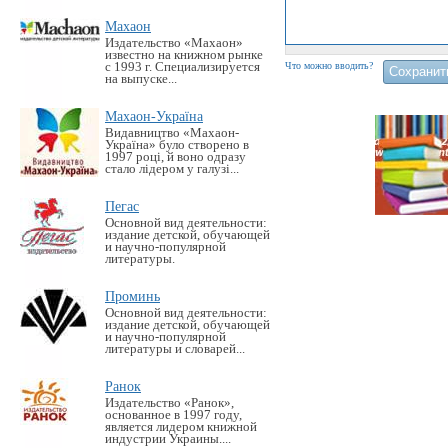
Махаон
Издательство «Махаон»
известно на книжном рынке
с 1993 г. Специализируется
Что можно вводить?
на выпуске...
Махаон-Україна
Видавництво «Махаон-
Україна» було створено в
1997 році, й воно одразу
стало лідером у галузі...
Пегас
Основной вид деятельности:
издание детской, обучающей
и научно-популярной
литературы.
Проминь
Основной вид деятельности:
издание детской, обучающей
и научно-популярной
литературы и словарей...
Ранок
Издательство «Ранок»,
основанное в 1997 году,
является лидером книжной
индустрии Украины....