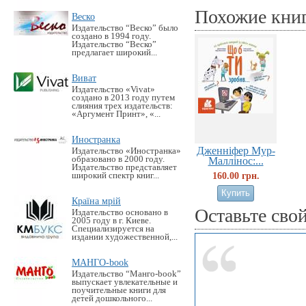
Похожие кни
Веско
Издательство “Веско” было
создано в 1994 году.
Издательство “Веско”
предлагает широкий...
Виват
Издательство «Vivat»
создано в 2013 году путем
слияния трех издательств:
«Аргумент Принт», «...
Иностранка
Дженніфер Мур-
Издательство «Иностранка»
образовано в 2000 году.
Маллінос:...
Издательство представляет
160.00 грн.
широкий спектр книг...
Країна мрій
Оставьте сво
Издательство основано в
2005 году в г. Киеве.
Специализируется на
издании художественной,...
МАНГО-book
Издательство “Манго-book”
выпускает увлекательные и
поучительные книги для
детей дошкольного...