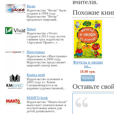
вчителів.
Веско
Похожие кни
Издательство “Веско” было
создано в 1994 году.
Издательство “Веско”
предлагает широкий...
Виват
Издательство «Vivat»
создано в 2013 году путем
слияния трех издательств:
«Аргумент Принт», «...
Иностранка
Издательство «Иностранка»
образовано в 2000 году.
Фрукты и овощи
Издательство представляет
широкий спектр книг...
на...
18.00 грн.
Країна мрій
Издательство основано в
2005 году в г. Киеве.
Оставьте сво
Специализируется на
издании художественной,...
МАНГО-book
Издательство “Манго-book”
выпускает увлекательные и
поучительные книги для
детей дошкольного...