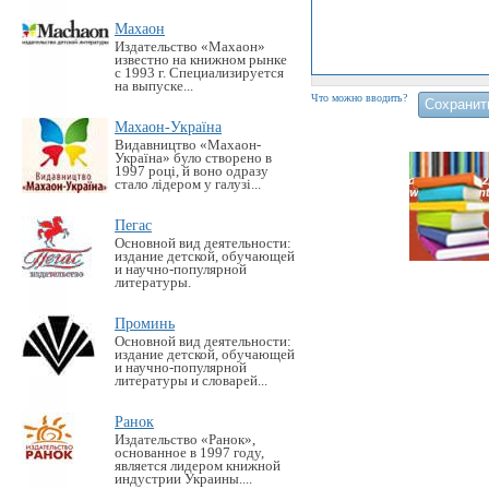
Махаон
Издательство «Махаон»
известно на книжном рынке
с 1993 г. Специализируется
на выпуске...
Что можно вводить?
Махаон-Україна
Видавництво «Махаон-
Україна» було створено в
1997 році, й воно одразу
стало лідером у галузі...
Пегас
Основной вид деятельности:
издание детской, обучающей
и научно-популярной
литературы.
Проминь
Основной вид деятельности:
издание детской, обучающей
и научно-популярной
литературы и словарей...
Ранок
Издательство «Ранок»,
основанное в 1997 году,
является лидером книжной
индустрии Украины....