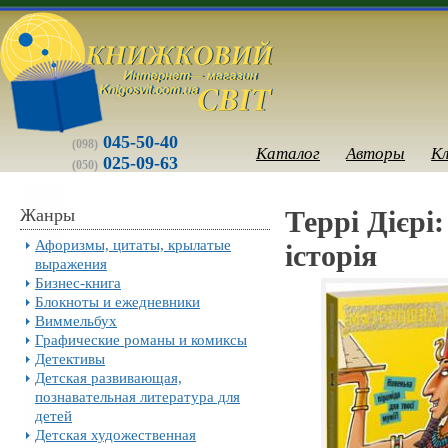
045-50-40
(098)
Каталог
Авторы
К
025-09-63
(050)
Жанры
Террi Дiєр
Афоризмы, цитаты, крылатые
історія
выражения
Бизнес-книга
Блокноты и ежедневники
Виммельбух
Графические романы и комиксы
Детективы
Детская развивающая,
познавательная литература для
детей
Детская художественная