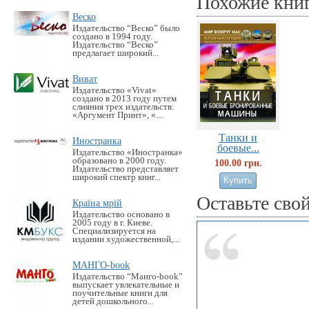
Похожие кни
Веско
Издательство “Веско” было
создано в 1994 году.
Издательство “Веско”
предлагает широкий...
Виват
Издательство «Vivat»
создано в 2013 году путем
слияния трех издательств:
«Аргумент Принт», «...
Танки и
Иностранка
боевые...
Издательство «Иностранка»
образовано в 2000 году.
100.00 грн.
Издательство представляет
широкий спектр книг...
Оставьте сво
Країна мрій
Издательство основано в
2005 году в г. Киеве.
Специализируется на
издании художественной,...
МАНГО-book
Издательство “Манго-book”
выпускает увлекательные и
поучительные книги для
детей дошкольного...