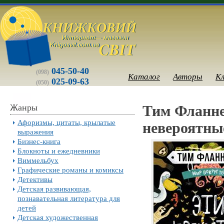
045-50-40
(098)
Каталог
Авторы
К
025-09-63
(050)
Жанры
Тим Фланне
Афоризмы, цитаты, крылатые
невероятны
выражения
Бизнес-книга
Блокноты и ежедневники
Виммельбух
Графические романы и комиксы
Детективы
Детская развивающая,
познавательная литература для
детей
Детская художественная