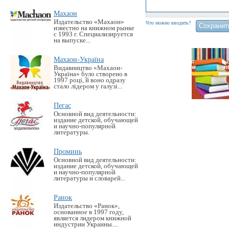
Махаон
Издательство «Махаон»
Что можно вводить?
известно на книжном рынке
с 1993 г. Специализируется
на выпуске...
Махаон-Україна
Видавництво «Махаон-
Україна» було створено в
1997 році, й воно одразу
стало лідером у галузі...
Пегас
Основной вид деятельности:
издание детской, обучающей
и научно-популярной
литературы.
Проминь
Основной вид деятельности:
издание детской, обучающей
и научно-популярной
литературы и словарей...
Ранок
Издательство «Ранок»,
основанное в 1997 году,
является лидером книжной
индустрии Украины....