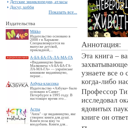
Детские энциклопедии, атласы
Досуг, хобби
Показать все...
Издательства
Mikko
Издательство основано в
2008 г в Харькове.
Аннотация:
Специализируется на
выпуске детской,
прикладной,...
Эта книга – в
А-БА-БА-ГА-ЛА-МА-ГА
«Видавництво Івана
захватывающе
Малковича «А-БА-БА-ГА-
ЛА-МА-ГА» — українське
узнаете все о
книжкове видавництво,
перше...
когда-либо на
Азбука-классика
Издательство «Азбука» было
Профессор Ти
основано в Санкт-
Петербурге в 1995 году. В
исследовал ок
настоящее время это...
ядовитых паук
Астра
"Astra" - це видавництво, яке
книге он отве
створює книги для душі.
Книги поза віку та
вподобань. Книги для...