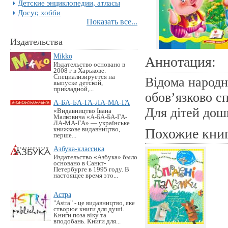
Детские энциклопедии, атласы
Досуг, хобби
Показать все...
Издательства
Mikko
Аннотация:
Издательство основано в
2008 г в Харькове.
Специализируется на
Відома народн
выпуске детской,
прикладной,...
обов’язково с
А-БА-БА-ГА-ЛА-МА-ГА
Для дітей дошк
«Видавництво Івана
Малковича «А-БА-БА-ГА-
ЛА-МА-ГА» — українське
книжкове видавництво,
Похожие кни
перше...
Азбука-классика
Издательство «Азбука» было
основано в Санкт-
Петербурге в 1995 году. В
настоящее время это...
Астра
"Astra" - це видавництво, яке
створює книги для душі.
Книги поза віку та
вподобань. Книги для...