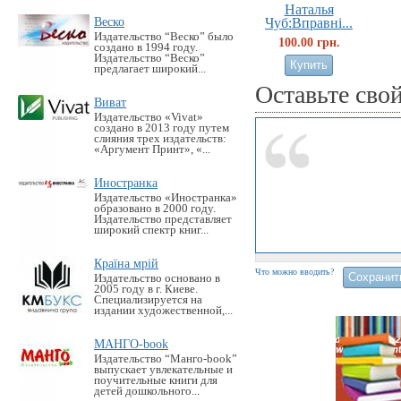
Наталья
Веско
Чуб:Вправні...
Издательство “Веско” было
100.00 грн.
создано в 1994 году.
Издательство “Веско”
предлагает широкий...
Оставьте сво
Виват
Издательство «Vivat»
создано в 2013 году путем
слияния трех издательств:
«Аргумент Принт», «...
Иностранка
Издательство «Иностранка»
образовано в 2000 году.
Издательство представляет
широкий спектр книг...
Країна мрій
Что можно вводить?
Издательство основано в
2005 году в г. Киеве.
Специализируется на
издании художественной,...
МАНГО-book
Издательство “Манго-book”
выпускает увлекательные и
поучительные книги для
детей дошкольного...