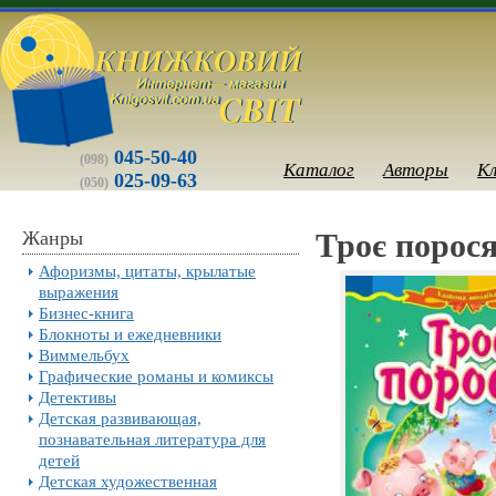
045-50-40
(098)
Каталог
Авторы
К
025-09-63
(050)
Жанры
Троє порося
Афоризмы, цитаты, крылатые
выражения
Бизнес-книга
Блокноты и ежедневники
Виммельбух
Графические романы и комиксы
Детективы
Детская развивающая,
познавательная литература для
детей
Детская художественная