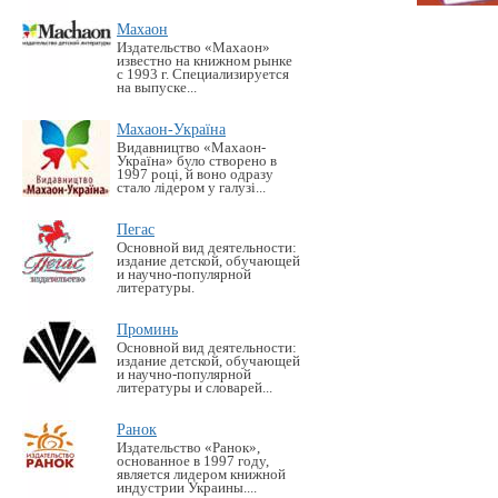
Махаон
Издательство «Махаон»
известно на книжном рынке
с 1993 г. Специализируется
на выпуске...
Махаон-Україна
Видавництво «Махаон-
Україна» було створено в
1997 році, й воно одразу
стало лідером у галузі...
Пегас
Основной вид деятельности:
издание детской, обучающей
и научно-популярной
литературы.
Проминь
Основной вид деятельности:
издание детской, обучающей
и научно-популярной
литературы и словарей...
Ранок
Издательство «Ранок»,
основанное в 1997 году,
является лидером книжной
индустрии Украины....