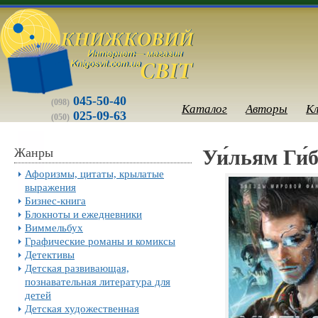
045-50-40
(098)
Каталог
Авторы
К
025-09-63
(050)
Жанры
Уи́льям Ги́
Афоризмы, цитаты, крылатые
выражения
Бизнес-книга
Блокноты и ежедневники
Виммельбух
Графические романы и комиксы
Детективы
Детская развивающая,
познавательная литература для
детей
Детская художественная