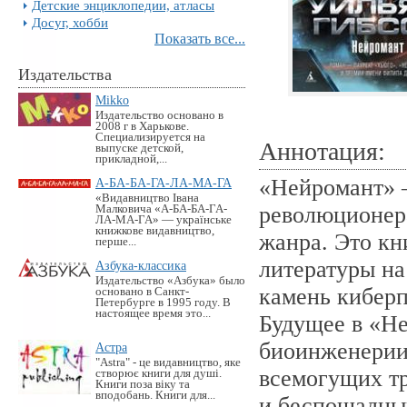
Детские энциклопедии, атласы
Досуг, хобби
Показать все...
Издательства
Mikko
Издательство основано в
2008 г в Харькове.
Специализируется на
Аннотация:
выпуске детской,
прикладной,...
«Нейромант» 
А-БА-БА-ГА-ЛА-МА-ГА
«Видавництво Івана
революционера
Малковича «А-БА-БА-ГА-
ЛА-МА-ГА» — українське
книжкове видавництво,
жанра. Это кн
перше...
литературы на
Азбука-классика
Издательство «Азбука» было
камень киберп
основано в Санкт-
Петербурге в 1995 году. В
настоящее время это...
Будущее в «Н
биоинженерии
Астра
"Astra" - це видавництво, яке
всемогущих т
створює книги для душі.
Книги поза віку та
вподобань. Книги для...
и беспощадны