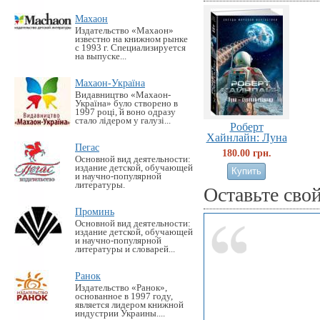
Махаон
Издательство «Махаон»
известно на книжном рынке
с 1993 г. Специализируется
на выпуске...
Махаон-Україна
Видавництво «Махаон-
Україна» було створено в
1997 році, й воно одразу
стало лідером у галузі...
Роберт
Хайнлайн: Луна
Пегас
—...
180.00 грн.
Основной вид деятельности:
издание детской, обучающей
и научно-популярной
литературы.
Оставьте сво
Проминь
Основной вид деятельности:
издание детской, обучающей
и научно-популярной
литературы и словарей...
Ранок
Издательство «Ранок»,
основанное в 1997 году,
является лидером книжной
индустрии Украины....