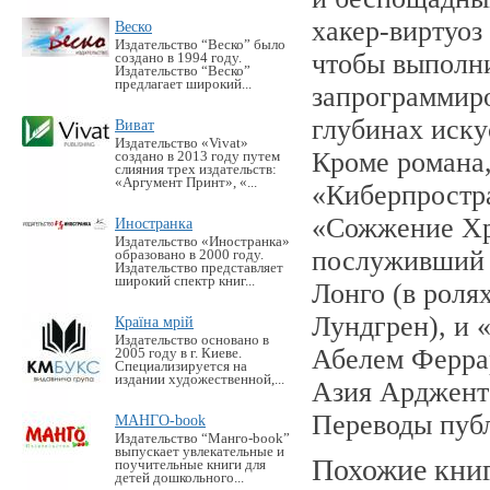
хакер-виртуоз
Веско
Издательство “Веско” было
чтобы выполн
создано в 1994 году.
Издательство “Веско”
предлагает широкий...
запрограммиро
глубинах иску
Виват
Издательство «Vivat»
Кроме романа
создано в 2013 году путем
слияния трех издательств:
«Аргумент Принт», «...
«Киберпростра
«Сожжение Хр
Иностранка
Издательство «Иностранка»
послуживший 
образовано в 2000 году.
Издательство представляет
широкий спектр книг...
Лонго (в роля
Лундгрен), и 
Країна мрій
Издательство основано в
Абелем Феррар
2005 году в г. Киеве.
Специализируется на
издании художественной,...
Азия Арджент
Переводы публ
МАНГО-book
Издательство “Манго-book”
выпускает увлекательные и
Похожие кни
поучительные книги для
детей дошкольного...