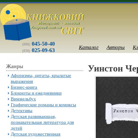
045-50-40
(098)
Каталог
Авторы
К
025-09-63
(050)
Жанры
Уинстон Че
Афоризмы, цитаты, крылатые
выражения
Бизнес-книга
Блокноты и ежедневники
Виммельбух
Графические романы и комиксы
Детективы
Детская развивающая,
познавательная литература для
детей
Детская художественная