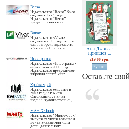
Веско
Издательство “Веско” было
создано в 1994 году.
Издательство “Веско”
предлагает широкий...
Виват
Издательство «Vivat»
создано в 2013 году путем
слияния трех издательств:
«Аргумент Принт», «...
Анн Джонас:
Прийшов,...
Иностранка
219.00 грн.
Издательство «Иностранка»
образовано в 2000 году.
Издательство представляет
Оставьте сво
широкий спектр книг...
Країна мрій
Издательство основано в
2005 году в г. Киеве.
Специализируется на
издании художественной,...
МАНГО-book
Издательство “Манго-book”
выпускает увлекательные и
поучительные книги для
детей дошкольного...