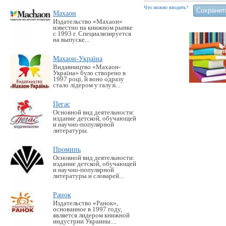
Что можно вводить?
Махаон
Издательство «Махаон»
известно на книжном рынке
с 1993 г. Специализируется
на выпуске...
Махаон-Україна
Видавництво «Махаон-
Україна» було створено в
1997 році, й воно одразу
стало лідером у галузі...
Пегас
Основной вид деятельности:
издание детской, обучающей
и научно-популярной
литературы.
Проминь
Основной вид деятельности:
издание детской, обучающей
и научно-популярной
литературы и словарей...
Ранок
Издательство «Ранок»,
основанное в 1997 году,
является лидером книжной
индустрии Украины....