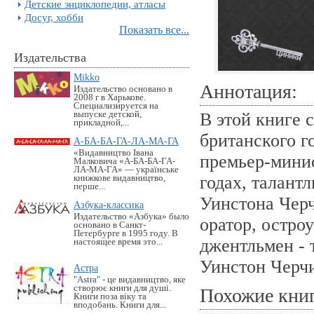
Детские энциклопедии, атласы
Досуг, хобби
Показать все...
Издательства
Mikko
Аннотация:
Издательство основано в
2008 г в Харькове.
Специализируется на
выпуске детской,
В этой книге
прикладной,...
британского г
А-БА-БА-ГА-ЛА-МА-ГА
«Видавництво Івана
премьер-минис
Малковича «А-БА-БА-ГА-
ЛА-МА-ГА» — українське
годах, талант
книжкове видавництво,
перше...
Уинстона Черч
Азбука-классика
Издательство «Азбука» было
оратор, остро
основано в Санкт-
Петербурге в 1995 году. В
джентльмен - 
настоящее время это...
Уинстон Черч
Астра
"Astra" - це видавництво, яке
створює книги для душі.
Похожие кни
Книги поза віку та
вподобань. Книги для...