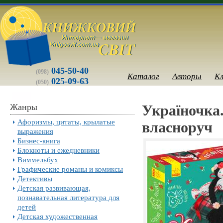
045-50-40
(098)
Каталог
Авторы
К
025-09-63
(050)
Жанры
Україночка
Афоризмы, цитаты, крылатые
власноруч
выражения
Бизнес-книга
Блокноты и ежедневники
Виммельбух
Графические романы и комиксы
Детективы
Детская развивающая,
познавательная литература для
детей
Детская художественная