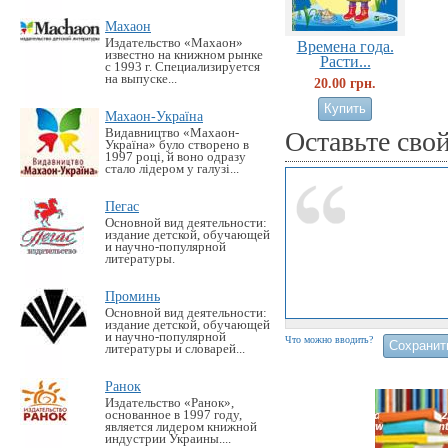
Махаон
Издательство «Махаон»
Времена года.
известно на книжном рынке
Расти...
с 1993 г. Специализируется
на выпуске...
20.00 грн.
Махаон-Україна
Видавництво «Махаон-
Оставьте сво
Україна» було створено в
1997 році, й воно одразу
стало лідером у галузі...
Пегас
Основной вид деятельности:
издание детской, обучающей
и научно-популярной
литературы.
Проминь
Основной вид деятельности:
издание детской, обучающей
и научно-популярной
Что можно вводить?
литературы и словарей...
Ранок
Издательство «Ранок»,
основанное в 1997 году,
является лидером книжной
индустрии Украины....