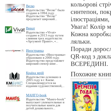
кольорові стрі
Веско
синтепон, пок
Издательство “Веско” было
создано в 1994 году.
Издательство “Веско”
ілюстраціями, 
предлагает широкий...
Увага! Колір м
Виват
Кожна коробка
Издательство «Vivat»
создано в 2013 году путем
слияния трех издательств:
ляльки.
«Аргумент Принт», «...
Поради доросл
Иностранка
QR-код з докл
Издательство «Иностранка»
образовано в 2000 году.
Издательство представляет
ВСЕРЕДИНІ.
широкий спектр книг...
Похожие кни
Країна мрій
Издательство основано в
2005 году в г. Киеве.
Специализируется на
издании художественной,...
МАНГО-book
Издательство “Манго-book”
выпускает увлекательные и
поучительные книги для
детей дошкольного...