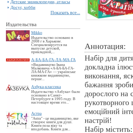
Детские энциклопедии, атласы
Досуг, хобби
Показать все...
Издательства
Mikko
Издательство основано в
2008 г в Харькове.
Аннотация:
Специализируется на
выпуске детской,
прикладной,...
Набір для дитя
А-БА-БА-ГА-ЛА-МА-ГА
«Видавництво Івана
докладна ілюс
Малковича «А-БА-БА-ГА-
ЛА-МА-ГА» — українське
виконання, яс
книжкове видавництво,
перше...
бажання зроби
Азбука-классика
дорослого на 
Издательство «Азбука» было
основано в Санкт-
Петербурге в 1995 году. В
рукотворного 
настоящее время это...
емоційний інт
Астра
настрій!
"Astra" - це видавництво, яке
створює книги для душі.
Книги поза віку та
Набір містить
вподобань. Книги для...