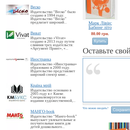
Веско
Издательство “Веско” было
создано в 1994 году.
Издательство “Веско”
предлагает широкий...
Марк Лівін:
Бабине літо
Виват
80.00 грн.
Издательство «Vivat»
создано в 2013 году путем
слияния трех издательств:
Оставьте сво
«Аргумент Принт», «...
Иностранка
Издательство «Иностранка»
образовано в 2000 году.
Издательство представляет
широкий спектр книг...
Країна мрій
Издательство основано в
2005 году в г. Киеве.
Специализируется на
издании художественной,...
Что можно вводить?
МАНГО-book
Издательство “Манго-book”
выпускает увлекательные и
поучительные книги для
детей дошкольного...