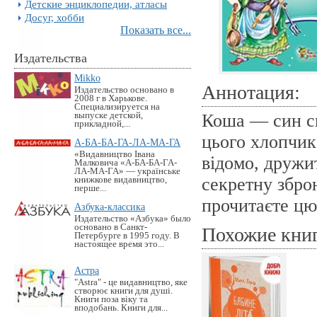
Детские энциклопедии, атласы
Досуг, хобби
Показать все...
Издательства
Mikko
Аннотация:
Издательство основано в
2008 г в Харькове.
Специализируется на
выпуске детской,
Коша — син сп
прикладной,...
цього хлопчика
А-БА-БА-ГА-ЛА-МА-ГА
«Видавництво Івана
відомо, дружи
Малковича «А-БА-БА-ГА-
ЛА-МА-ГА» — українське
секретну збро
книжкове видавництво,
перше...
прочитаєте цю
Азбука-классика
Издательство «Азбука» было
основано в Санкт-
Похожие кни
Петербурге в 1995 году. В
настоящее время это...
Астра
"Astra" - це видавництво, яке
створює книги для душі.
Книги поза віку та
вподобань. Книги для...