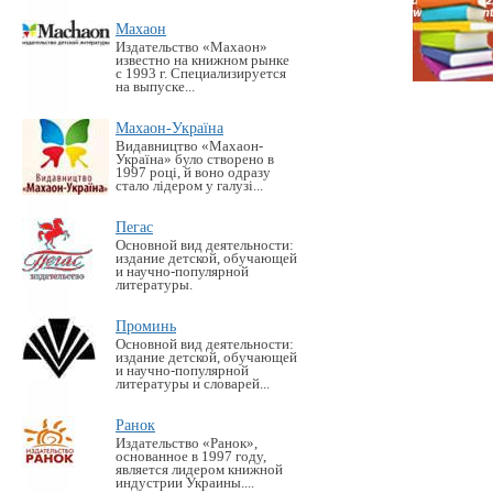
Махаон
Издательство «Махаон»
известно на книжном рынке
с 1993 г. Специализируется
на выпуске...
Махаон-Україна
Видавництво «Махаон-
Україна» було створено в
1997 році, й воно одразу
стало лідером у галузі...
Пегас
Основной вид деятельности:
издание детской, обучающей
и научно-популярной
литературы.
Проминь
Основной вид деятельности:
издание детской, обучающей
и научно-популярной
литературы и словарей...
Ранок
Издательство «Ранок»,
основанное в 1997 году,
является лидером книжной
индустрии Украины....