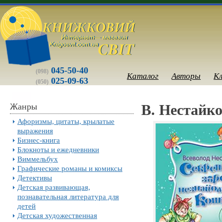
045-50-40
(098)
Каталог
Авторы
К
025-09-63
(050)
Жанры
В. Нестайко
Афоризмы, цитаты, крылатые
выражения
Бизнес-книга
Блокноты и ежедневники
Виммельбух
Графические романы и комиксы
Детективы
Детская развивающая,
познавательная литература для
детей
Детская художественная