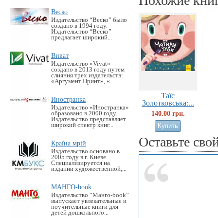
Похожие кни
Веско
Издательство “Веско” было
создано в 1994 году.
Издательство “Веско”
предлагает широкий...
Виват
Издательство «Vivat»
создано в 2013 году путем
слияния трех издательств:
«Аргумент Принт», «...
Таїс
Иностранка
Золотковська:...
Издательство «Иностранка»
140.00 грн.
образовано в 2000 году.
Издательство представляет
широкий спектр книг...
Оставьте сво
Країна мрій
Издательство основано в
2005 году в г. Киеве.
Специализируется на
издании художественной,...
МАНГО-book
Издательство “Манго-book”
выпускает увлекательные и
поучительные книги для
детей дошкольного...