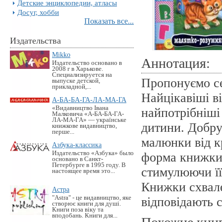
Детские энциклопедии, атласы
Досуг, хобби
Показать все...
Издательства
Mikko
Аннотация:
Издательство основано в
2008 г в Харькове.
Специализируется на
Пропонуємо с
выпуске детской,
прикладной,...
Найцікавіші в
А-БА-БА-ГА-ЛА-МА-ГА
«Видавництво Івана
найпотрібніші
Малковича «А-БА-БА-ГА-
ЛА-МА-ГА» — українське
дитини. Добру
книжкове видавництво,
перше...
малюнки від к
Азбука-классика
Издательство «Азбука» было
форма книжки 
основано в Санкт-
Петербурге в 1995 году. В
стимулюючи її
настоящее время это...
Книжки схвале
Астра
"Astra" - це видавництво, яке
відповідають 
створює книги для душі.
Книги поза віку та
вподобань. Книги для...