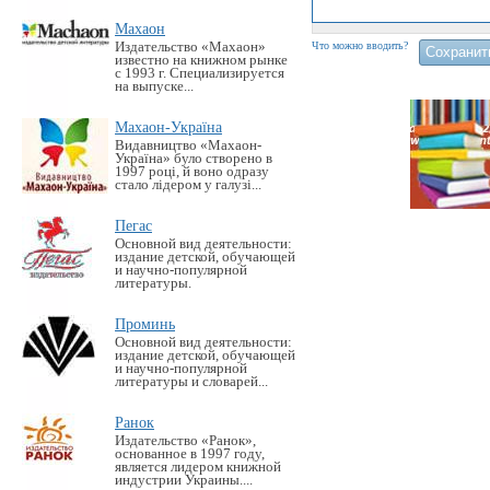
Махаон
Издательство «Махаон»
Что можно вводить?
известно на книжном рынке
с 1993 г. Специализируется
на выпуске...
Махаон-Україна
Видавництво «Махаон-
Україна» було створено в
1997 році, й воно одразу
стало лідером у галузі...
Пегас
Основной вид деятельности:
издание детской, обучающей
и научно-популярной
литературы.
Проминь
Основной вид деятельности:
издание детской, обучающей
и научно-популярной
литературы и словарей...
Ранок
Издательство «Ранок»,
основанное в 1997 году,
является лидером книжной
индустрии Украины....