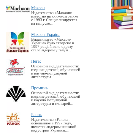
Махаон
Издательство «Махаон»
известно на книжном рынке
с 1993 г. Специализируется
на выпуске...
Махаон-Україна
Видавництво «Махаон-
Україна» було створено в
1997 році, й воно одразу
стало лідером у галузі...
Пегас
Основной вид деятельности:
издание детской, обучающей
и научно-популярной
литературы.
Проминь
Основной вид деятельности:
издание детской, обучающей
и научно-популярной
литературы и словарей...
Ранок
Издательство «Ранок»,
основанное в 1997 году,
является лидером книжной
индустрии Украины....