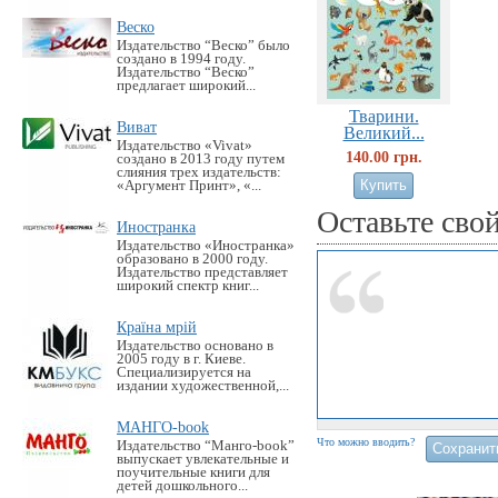
Веско
Издательство “Веско” было
создано в 1994 году.
Издательство “Веско”
предлагает широкий...
Тварини.
Виват
Великий...
Издательство «Vivat»
140.00 грн.
создано в 2013 году путем
слияния трех издательств:
«Аргумент Принт», «...
Оставьте сво
Иностранка
Издательство «Иностранка»
образовано в 2000 году.
Издательство представляет
широкий спектр книг...
Країна мрій
Издательство основано в
2005 году в г. Киеве.
Специализируется на
издании художественной,...
МАНГО-book
Что можно вводить?
Издательство “Манго-book”
выпускает увлекательные и
поучительные книги для
детей дошкольного...