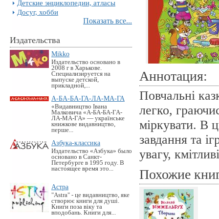
Детские энциклопедии, атласы
Досуг, хобби
Показать все...
Издательства
Mikko
Издательство основано в
2008 г в Харькове.
Аннотация:
Специализируется на
выпуске детской,
прикладной,...
Повчальні каз
А-БА-БА-ГА-ЛА-МА-ГА
«Видавництво Івана
легко, граючис
Малковича «А-БА-БА-ГА-
ЛА-МА-ГА» — українське
міркувати. В 
книжкове видавництво,
перше...
завдання та і
Азбука-классика
увагу, кмітливі
Издательство «Азбука» было
основано в Санкт-
Петербурге в 1995 году. В
настоящее время это...
Похожие кни
Астра
"Astra" - це видавництво, яке
створює книги для душі.
Книги поза віку та
вподобань. Книги для...