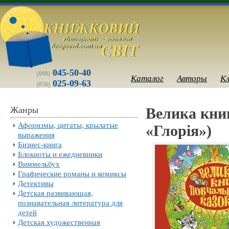
045-50-40
(098)
Каталог
Авторы
К
025-09-63
(050)
Жанры
Велика кни
Афоризмы, цитаты, крылатые
«Глорiя»)
выражения
Бизнес-книга
Блокноты и ежедневники
Виммельбух
Графические романы и комиксы
Детективы
Детская развивающая,
познавательная литература для
детей
Детская художественная