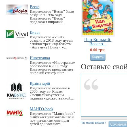
Веско
Издательство “Веско” было
создано в 1994 году.
Издательство “Веско”
предлагает широкий...
Виват
Издательство «Vivat»
Пан Коцький.
создано в 2013 году путем
Весело...
слияния трех издательств:
«Аргумент Принт», «...
0.00 грн.
Иностранка
Издательство «Иностранка»
Оставьте сво
образовано в 2000 году.
Издательство представляет
широкий спектр книг...
Країна мрій
Издательство основано в
2005 году в г. Киеве.
Специализируется на
издании художественной,...
МАНГО-book
Издательство “Манго-book”
выпускает увлекательные и
поучительные книги для
Что можно вводить?
детей дошкольного...