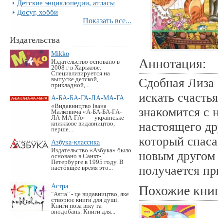
Детские энциклопедии, атласы
Досуг, хобби
Показать все...
Издательства
Mikko
Аннотация:
Издательство основано в
2008 г в Харькове.
Специализируется на
выпуске детской,
Сдобная Лиза 
прикладной,...
искать счасть
А-БА-БА-ГА-ЛА-МА-ГА
«Видавництво Івана
знакомится с 
Малковича «А-БА-БА-ГА-
ЛА-МА-ГА» — українське
настоящего др
книжкове видавництво,
перше...
который спаса
Азбука-классика
Издательство «Азбука» было
новым другом 
основано в Санкт-
Петербурге в 1995 году. В
получается пр
настоящее время это...
Астра
Похожие кни
"Astra" - це видавництво, яке
створює книги для душі.
Книги поза віку та
вподобань. Книги для...