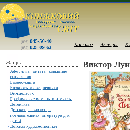
045-50-40
(098)
Каталог
Авторы
К
025-09-63
(050)
Жанры
Виктор Лун
Афоризмы, цитаты, крылатые
выражения
Бизнес-книга
Блокноты и ежедневники
Виммельбух
Графические романы и комиксы
Детективы
Детская развивающая,
познавательная литература для
детей
Детская художественная