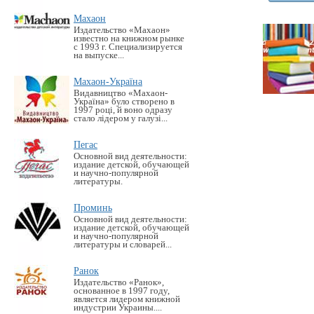
Махаон
Издательство «Махаон»
известно на книжном рынке
с 1993 г. Специализируется
на выпуске...
Махаон-Україна
Видавництво «Махаон-
Україна» було створено в
1997 році, й воно одразу
стало лідером у галузі...
Пегас
Основной вид деятельности:
издание детской, обучающей
и научно-популярной
литературы.
Проминь
Основной вид деятельности:
издание детской, обучающей
и научно-популярной
литературы и словарей...
Ранок
Издательство «Ранок»,
основанное в 1997 году,
является лидером книжной
индустрии Украины....