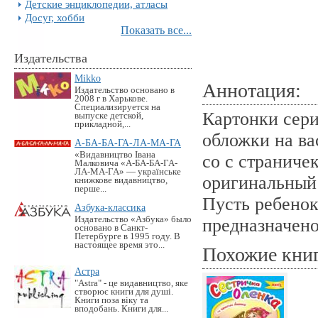
Детские энциклопедии, атласы
Досуг, хобби
Показать все...
Издательства
Mikko
Аннотация:
Издательство основано в
2008 г в Харькове.
Специализируется на
Картонки сер
выпуске детской,
прикладной,...
обложки на ва
А-БА-БА-ГА-ЛА-МА-ГА
«Видавництво Івана
со с страниче
Малковича «А-БА-БА-ГА-
ЛА-МА-ГА» — українське
оригинальный
книжкове видавництво,
перше...
Пусть ребенок
Азбука-классика
Издательство «Азбука» было
предназначено
основано в Санкт-
Петербурге в 1995 году. В
настоящее время это...
Похожие кни
Астра
"Astra" - це видавництво, яке
створює книги для душі.
Книги поза віку та
вподобань. Книги для...