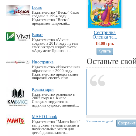
Веско
Издательство “Веско” было
создано в 1994 году.
Издательство “Веско”
предлагает широкий...
Сестричка
Виват
Оленка та...
Издательство «Vivat»
18.00 грн.
создано в 2013 году путем
слияния трех издательств:
«Аргумент Принт», «...
Оставьте сво
Иностранка
Издательство «Иностранка»
образовано в 2000 году.
Издательство представляет
широкий спектр книг...
Країна мрій
Издательство основано в
2005 году в г. Киеве.
Специализируется на
издании художественной,...
МАНГО-book
Издательство “Манго-book”
Что можно вводить?
выпускает увлекательные и
поучительные книги для
детей дошкольного...