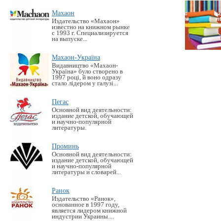
Махаон
Издательство «Махаон»
известно на книжном рынке
с 1993 г. Специализируется
на выпуске...
Махаон-Україна
Видавництво «Махаон-
Україна» було створено в
1997 році, й воно одразу
стало лідером у галузі...
Пегас
Основной вид деятельности:
издание детской, обучающей
и научно-популярной
литературы.
Проминь
Основной вид деятельности:
издание детской, обучающей
и научно-популярной
литературы и словарей...
Ранок
Издательство «Ранок»,
основанное в 1997 году,
является лидером книжной
индустрии Украины....