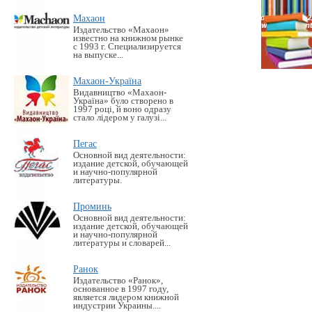
Махаон
Издательство «Махаон»
известно на книжном рынке
с 1993 г. Специализируется
на выпуске...
Махаон-Україна
Видавництво «Махаон-
Україна» було створено в
1997 році, й воно одразу
стало лідером у галузі...
Пегас
Основной вид деятельности:
издание детской, обучающей
и научно-популярной
литературы.
Проминь
Основной вид деятельности:
издание детской, обучающей
и научно-популярной
литературы и словарей...
Ранок
Издательство «Ранок»,
основанное в 1997 году,
является лидером книжной
индустрии Украины....