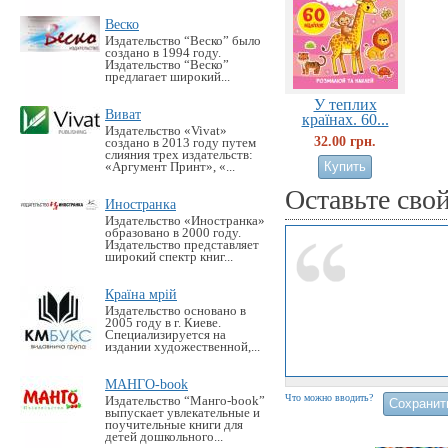
Веско
Издательство “Веско” было
создано в 1994 году.
Издательство “Веско”
предлагает широкий...
У теплих
Виват
країнах. 60...
Издательство «Vivat»
32.00 грн.
создано в 2013 году путем
слияния трех издательств:
«Аргумент Принт», «...
Оставьте сво
Иностранка
Издательство «Иностранка»
образовано в 2000 году.
Издательство представляет
широкий спектр книг...
Країна мрій
Издательство основано в
2005 году в г. Киеве.
Специализируется на
издании художественной,...
МАНГО-book
Что можно вводить?
Издательство “Манго-book”
выпускает увлекательные и
поучительные книги для
детей дошкольного...