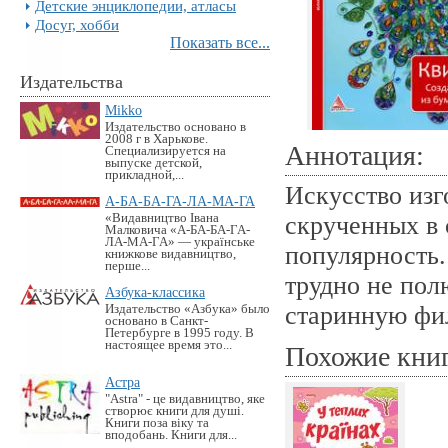
Детские энциклопедии, атласы
Досуг, хобби
Показать все...
Издательства
Mikko
Издательство основано в
2008 г в Харькове.
Аннотация:
Специализируется на
выпуске детской,
прикладной,...
Искусство изг
А-БА-БА-ГА-ЛА-МА-ГА
«Видавництво Івана
скрученных в 
Малковича «А-БА-БА-ГА-
ЛА-МА-ГА» — українське
популярность.
книжкове видавництво,
перше...
трудно не по
Азбука-классика
старинную фи
Издательство «Азбука» было
основано в Санкт-
Петербурге в 1995 году. В
настоящее время это...
Похожие кни
Астра
"Astra" - це видавництво, яке
створює книги для душі.
Книги поза віку та
вподобань. Книги для...