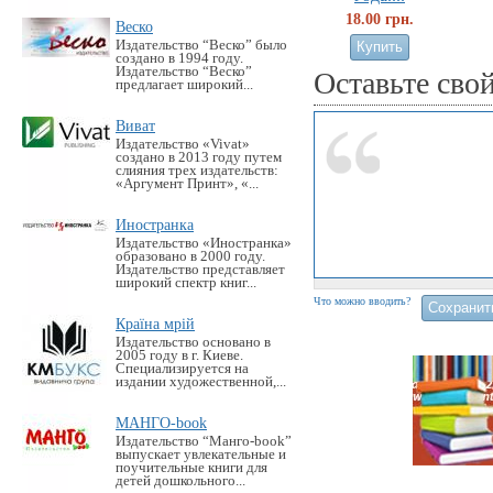
18.00 грн.
Веско
Издательство “Веско” было
создано в 1994 году.
Издательство “Веско”
Оставьте сво
предлагает широкий...
Виват
Издательство «Vivat»
создано в 2013 году путем
слияния трех издательств:
«Аргумент Принт», «...
Иностранка
Издательство «Иностранка»
образовано в 2000 году.
Издательство представляет
широкий спектр книг...
Что можно вводить?
Країна мрій
Издательство основано в
2005 году в г. Киеве.
Специализируется на
издании художественной,...
МАНГО-book
Издательство “Манго-book”
выпускает увлекательные и
поучительные книги для
детей дошкольного...