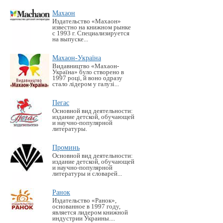
Махаон
Издательство «Махаон»
известно на книжном рынке
с 1993 г. Специализируется
на выпуске...
Махаон-Україна
Видавництво «Махаон-
Україна» було створено в
1997 році, й воно одразу
стало лідером у галузі...
Пегас
Основной вид деятельности:
издание детской, обучающей
и научно-популярной
литературы.
Проминь
Основной вид деятельности:
издание детской, обучающей
и научно-популярной
литературы и словарей...
Ранок
Издательство «Ранок»,
основанное в 1997 году,
является лидером книжной
индустрии Украины....