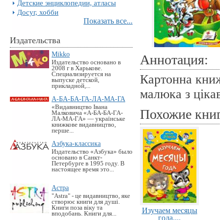
Детские энциклопедии, атласы
Досуг, хобби
Показать все...
Издательства
Mikko
Аннотация:
Издательство основано в
2008 г в Харькове.
Специализируется на
Картонна книж
выпуске детской,
прикладной,...
малюка з ціка
А-БА-БА-ГА-ЛА-МА-ГА
«Видавництво Івана
Похожие кни
Малковича «А-БА-БА-ГА-
ЛА-МА-ГА» — українське
книжкове видавництво,
перше...
Азбука-классика
Издательство «Азбука» было
основано в Санкт-
Петербурге в 1995 году. В
настоящее время это...
Астра
"Astra" - це видавництво, яке
створює книги для душі.
Книги поза віку та
Изучаем месяцы
вподобань. Книги для...
года....