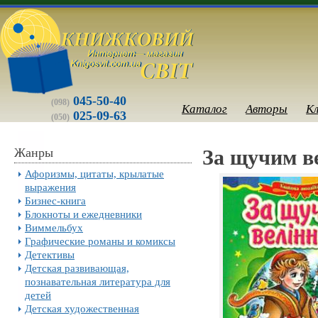
045-50-40
(098)
Каталог
Авторы
К
025-09-63
(050)
Жанры
За щучим ве
Афоризмы, цитаты, крылатые
выражения
Бизнес-книга
Блокноты и ежедневники
Виммельбух
Графические романы и комиксы
Детективы
Детская развивающая,
познавательная литература для
детей
Детская художественная