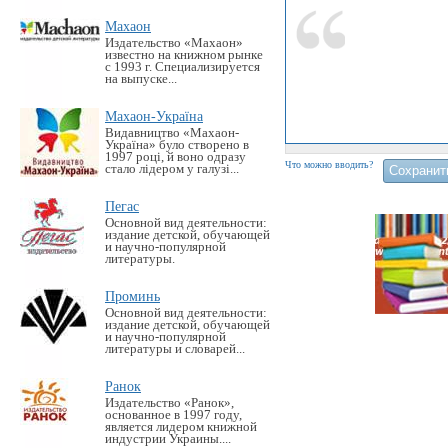
Махаон
Издательство «Махаон»
известно на книжном рынке
с 1993 г. Специализируется
на выпуске...
Махаон-Україна
Видавництво «Махаон-
Україна» було створено в
1997 році, й воно одразу
Что можно вводить?
стало лідером у галузі...
Пегас
Основной вид деятельности:
издание детской, обучающей
и научно-популярной
литературы.
Проминь
Основной вид деятельности:
издание детской, обучающей
и научно-популярной
литературы и словарей...
Ранок
Издательство «Ранок»,
основанное в 1997 году,
является лидером книжной
индустрии Украины....