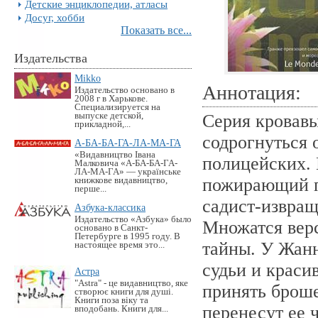
Детские энциклопедии, атласы
Досуг, хобби
Показать все...
Издательства
Mikko
Аннотация:
Издательство основано в
2008 г в Харькове.
Специализируется на
выпуске детской,
Серия кровавы
прикладной,...
содрогнуться 
А-БА-БА-ГА-ЛА-МА-ГА
«Видавництво Івана
полицейских. 
Малковича «А-БА-БА-ГА-
ЛА-МА-ГА» — українське
пожирающий пл
книжкове видавництво,
перше...
садист-извращ
Азбука-классика
Издательство «Азбука» было
Множатся верс
основано в Санкт-
Петербурге в 1995 году. В
тайны. У Жан
настоящее время это...
судьи и крас
Астра
"Astra" - це видавництво, яке
принять брош
створює книги для душі.
Книги поза віку та
перенесут ее 
вподобань. Книги для...