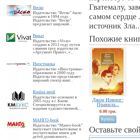
Гватемалу, зав
Веско
Издательство “Веско” было
самом сердце 
создано в 1994 году.
Издательство “Веско”
источник Зла..
предлагает широкий...
Виват
Похожие кни
Издательство «Vivat»
создано в 2013 году путем
слияния трех издательств:
«Аргумент Принт», «...
Иностранка
Издательство «Иностранка»
образовано в 2000 году.
Издательство представляет
широкий спектр книг...
Країна мрій
Издательство основано в
Джон Ирвинг:
2005 году в г. Киеве.
Правила...
Специализируется на
издании художественной,...
0.00 грн.
МАНГО-book
Издательство “Манго-book”
Оставьте сво
выпускает увлекательные и
поучительные книги для
детей дошкольного...