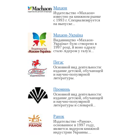
Махаон
Издательство «Махаон»
известно на книжном рынке
с 1993 г. Специализируется
на выпуске...
Махаон-Україна
Видавництво «Махаон-
Україна» було створено в
1997 році, й воно одразу
стало лідером у галузі...
Пегас
Основной вид деятельности:
издание детской, обучающей
и научно-популярной
литературы.
Проминь
Основной вид деятельности:
издание детской, обучающей
и научно-популярной
литературы и словарей...
Ранок
Издательство «Ранок»,
основанное в 1997 году,
является лидером книжной
индустрии Украины....