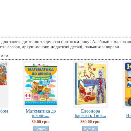
е для занять дитячою творчістю протягом року! Альбоми з малюванн
тять: зразок, аркуш-основу, додаткові деталі, пальчикові вправи.
ниги
ьбом
Математика до
Елеонора
школи....
Барзотті: Твоє...
На
80.00 грн.
360.00 грн.