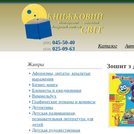
045-50-40
(098)
Каталог
Авт
025-09-63
(050)
Жанры
Зошит з 
Афоризмы, цитаты, крылатые
выражения
Бизнес-книга
Блокноты и ежедневники
Виммельбух
Графические романы и комиксы
Детективы
Детская развивающая,
познавательная литература для
детей
Детская художественная