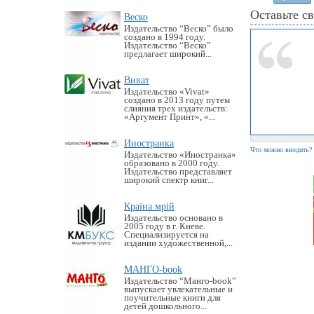
Оставьте с
Веско
Издательство “Веско” было
создано в 1994 году.
Издательство “Веско”
предлагает широкий...
Виват
Издательство «Vivat»
создано в 2013 году путем
слияния трех издательств:
«Аргумент Принт», «...
Иностранка
Что можно вводить?
Издательство «Иностранка»
образовано в 2000 году.
Издательство представляет
широкий спектр книг...
Країна мрій
Издательство основано в
2005 году в г. Киеве.
Специализируется на
издании художественной,...
МАНГО-book
Издательство “Манго-book”
выпускает увлекательные и
поучительные книги для
детей дошкольного...