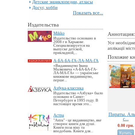
Детские энциклопедии, атласы
Досуг, хобби
Показать все...
Издательства
Mikko
Аннотация:
Издательство основано в
2008 г в Харькове.
Усе необхідн
Специализируется на
аплікації міс
выпуске детской,
прикладной,...
Похожие к
А-БА-БА-ГА-ЛА-МА-ГА
«Видавництво Івана
Малковича «А-БА-БА-ГА-
ЛА-МА-ГА» — українське
книжкове видавництво,
перше...
Азбука-классика
Издательство «Азбука» было
основано в Санкт-
Петербурге в 1995 году. В
настоящее время это...
Пираты. Ал
Астра
с...
"Astra" - це видавництво, яке
створює книги для душі.
0.00 грн.
Книги поза віку та
вподобань. Книги для...