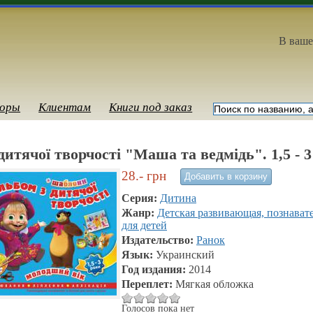
В ваше
оры
Клиентам
Книги под заказ
дитячої творчості "Маша та ведмідь". 1,5 - 
28.-
грн
Серия:
Дитина
Жанр:
Детская развивающая, познават
для детей
Издательство:
Ранок
Язык:
Украинский
Год издания:
2014
Переплет:
Мягкая обложка
Голосов пока нет