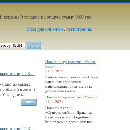
й корзине 0 товаров на общую сумму 0.00 грн
Вход для клиентов
.
Регистрация
.
Новинки издательства «Манго-
book»
11.11.2021
жевников, Т. Б....
Книжки на картоні серії «Весело
навчайся» адресовані
- одно из самых
наймолодшим читачам. За їх
х событий в жизни
допомогою малюк...
. У каждого...
Новинки издательства «Махаон»
11.11.2021
Новинки в серии
«Супернаклейки»: Драконы.
Супернаклейки. Подробнее:
http://www.knigosvit.com.ua/...
жевников, Т. Б....