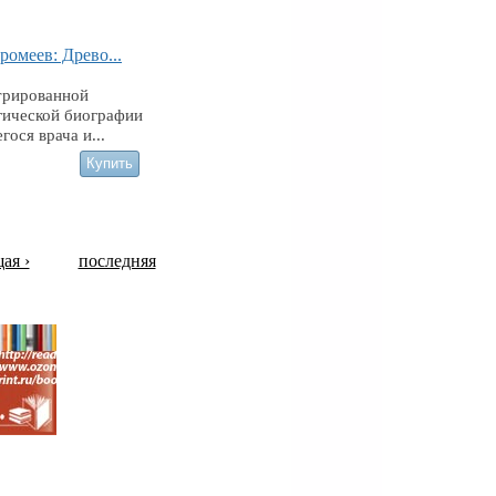
ромеев: Древо...
трированной
гической биографии
ося врача и...
ая ›
последняя