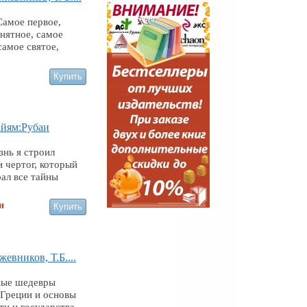
Самое первое,
нятное, самое
самое святое,
йям:Рубаи
нь я строил
 чертог, который
ал все тайны
н
евников, Т.Б....
ные шедевры
 Греции и основы
ти и государства,...