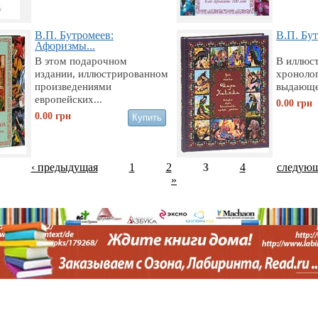
В.П. Бутромеев:
В.П. Бут
Афоризмы...
В этом подарочном
В иллюс
издании, иллюстрированном
хроноло
произведениями
выдающег
европейских...
0.00
грн
0.00
грн
‹ предыдущая
1
2
3
4
следующ
»