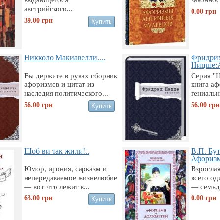
австрийского...
0.00
грн
39.00
грн
Никколо Макиавелли....
Фридри
Ницше:
Вы держите в руках сборник
Серия "
афоризмов и цитат из
книга а
наследия политического...
гениальн
56.00
грн
56.00
грн
Шоб ви так жили!..
В.П. Бу
Афоризм
Юмор, ирония, сарказм и
Взрослая
непередаваемое жизнелюбие
всего од
— вот что лежит в...
— семьде
63.00
грн
0.00
грн