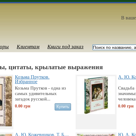
В ваше
оры
Клиентам
Книги под заказ
ы, цитаты, крылатые выражения
Козьма Прутков.
А. Ю. Ко
Избранное
Козьма Прутков - одна из
Свадьба 
самых удивительных
значимы
загадок русской...
человека
0.00
грн
0.00
грн
А. Ю. Кожевников, Т. Б....
Ю. А. Ко