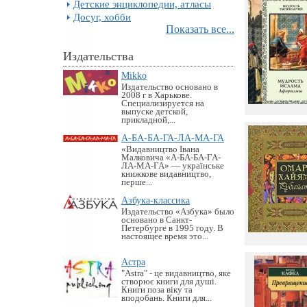
Детские энциклопедии, атласы
Досуг, хобби
Показать все...
Издательства
Mikko
Издательство основано в
2008 г в Харькове.
Специализируется на
выпуске детской,
прикладной,...
А-БА-БА-ГА-ЛА-МА-ГА
«Видавництво Івана
Малковича «А-БА-БА-ГА-
ЛА-МА-ГА» — українське
книжкове видавництво,
перше...
Азбука-классика
Издательство «Азбука» было
основано в Санкт-
Петербурге в 1995 году. В
настоящее время это...
Астра
"Astra" - це видавництво, яке
створює книги для душі.
Книги поза віку та
вподобань. Книги для...