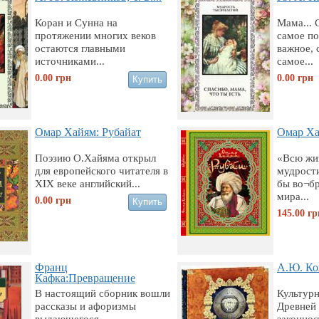
Коран и Сунна на
Мама... 
протяжении многих веков
самое по
остаются главными
важное, 
источниками...
самое...
0.00
грн
0.00
грн
Омар Хайям: Рубайат
Омар Ха
Поэзию О.Хайяма открыл
«Всю жиз
для европейского читателя в
мудрости
XIX веке английский...
бы во¬бр
мира...
0.00
грн
145.00
гр
Франц
А.Ю. Кож
Кафка:Превращение
В настоящий сборник вошли
Культур
рассказы и афоризмы
Древней
выдающегося
законнос