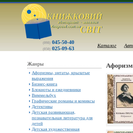
045-50-40
(098)
Каталог
Авт
025-09-63
(050)
Жанры
Афоризм
Афоризмы, цитаты, крылатые
выражения
Бизнес-книга
Блокноты и ежедневники
Виммельбух
Графические романы и комиксы
Детективы
Детская развивающая,
познавательная литература для
детей
Детская художественная