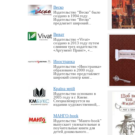
Веско
Издательство “Веско” было
создано в 1994 году.
Издательство “Веско”
предлагает широкий...
Виват
Издательство «Vivat»
создано в 2013 году путем
слияния трех издательств:
«Аргумент Принт», «...
Иностранка
Издательство «Иностранка»
образовано в 2000 году.
Издательство представляет
широкий спектр книг...
Країна мрій
Издательство основано в
2005 году в г. Киеве.
Специализируется на
издании художественной,...
МАНГО-book
Издательство “Манго-book”
выпускает увлекательные и
поучительные книги для
детей дошкольного...