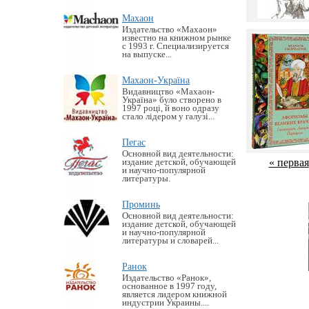
Махаон
Издательство «Махаон»
известно на книжном рынке
с 1993 г. Специализируется
на выпуске...
Махаон-Україна
Видавництво «Махаон-
Україна» було створено в
1997 році, й воно одразу
стало лідером у галузі...
Пегас
Основной вид деятельности:
« первая
издание детской, обучающей
и научно-популярной
литературы.
Проминь
Основной вид деятельности:
издание детской, обучающей
и научно-популярной
литературы и словарей...
Ранок
Издательство «Ранок»,
основанное в 1997 году,
является лидером книжной
индустрии Украины....