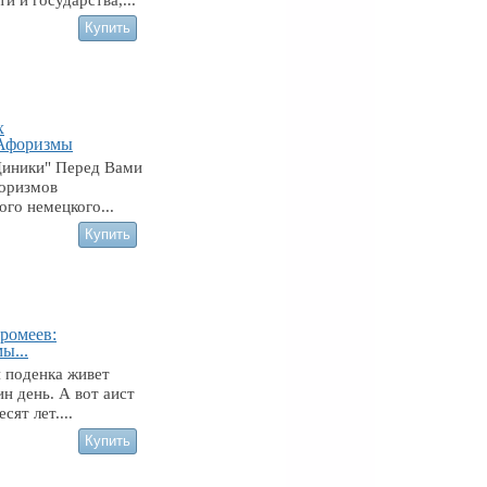
х
Афоризмы
Циники" Перед Вами
форизмов
ого немецкого...
тромеев:
ы...
 поденка живет
ин день. А вот аист
сят лет....