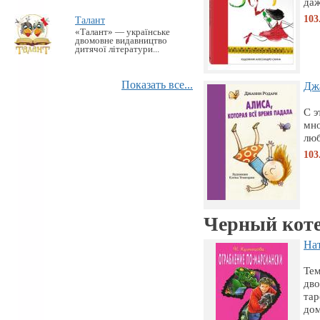
даж
103
Талант
«Талант» — українське
двомовне видавництво
дитячої літератури...
Показать все...
Джа
С э
мно
люб
103
Черный кот
Нат
Тем
дво
тар
дом