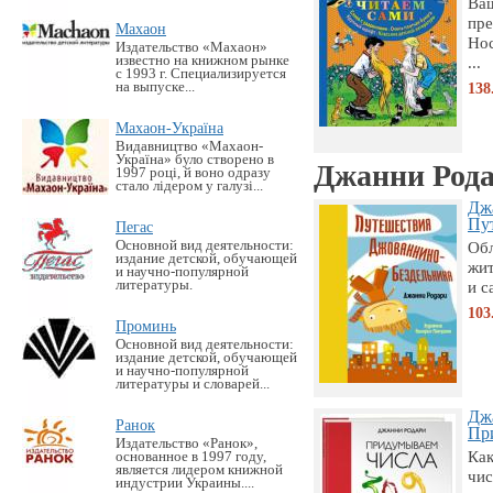
Ва
пре
Махаон
Нос
Издательство «Махаон»
известно на книжном рынке
...
с 1993 г. Специализируется
на выпуске...
138
Махаон-Україна
Видавництво «Махаон-
Україна» було створено в
Джанни Рода
1997 році, й воно одразу
стало лідером у галузі...
Дж
Пут
Пегас
Основной вид деятельности:
Об
издание детской, обучающей
жит
и научно-популярной
литературы.
и с
103
Проминь
Основной вид деятельности:
издание детской, обучающей
и научно-популярной
литературы и словарей...
Дж
Ранок
Пр
Издательство «Ранок»,
Как
основанное в 1997 году,
является лидером книжной
чис
индустрии Украины....