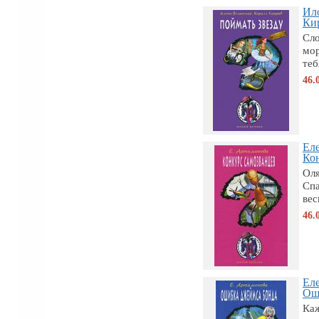
Ил
Кир
Сло
мор
теб
46.
Ел
Кон
Оля
Спа
вес
46.
Ел
Оши
Каж