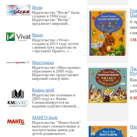
Веско
Ге
Издательство “Веско” было
Цыф
создано в 1994 году.
Издательство “Веско”
6 п
предлагает широкий...
кни
сам
Виват
138
Издательство «Vivat»
создано в 2013 году путем
слияния трех издательств:
«Аргумент Принт», «...
Иностранка
Издательство «Иностранка»
Дж
образовано в 2000 году.
Род
Издательство представляет
широкий спектр книг...
Кни
- о
Країна мрій
реб
Издательство основано в
0.0
2005 году в г. Киеве.
Специализируется на
издании художественной,...
МАНГО-book
Издательство “Манго-book”
выпускает увлекательные и
Ни
поучительные книги для
детей дошкольного...