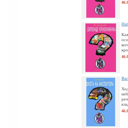
46.
Нат
Каж
осо
ког
кро
46.
Вал
Ход
неб
реч
кла
46.