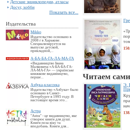
Детские энциклопедии, атласы
Досуг, хобби
Показать все...
Гре
Издательства
«Тр
Mikko
пор
Издательство основано в
2008 г в Харькове.
том
Специализируется на
выпуске детской,
150
прикладной,...
А-БА-БА-ГА-ЛА-МА-ГА
«Видавництво Івана
Малковича «А-БА-БА-ГА-
ЛА-МА-ГА» — українське
книжкове видавництво,
Читаем сам
перше...
Азбука-классика
Э. 
Пр
Издательство «Азбука» было
основано в Санкт-
Кр
Петербурге в 1995 году. В
настоящее время это...
пра
нач
Астра
138
"Astra" - це видавництво, яке
створює книги для душі.
Книги поза віку та
вподобань. Книги для...