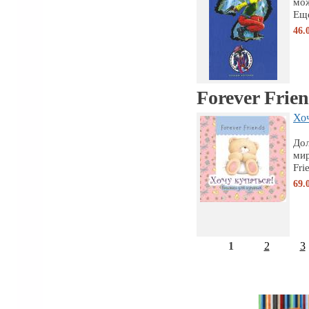
мож
Еще
46.
Forever Frie
Хоч
Дол
мир
Fri
69.
1
2
3