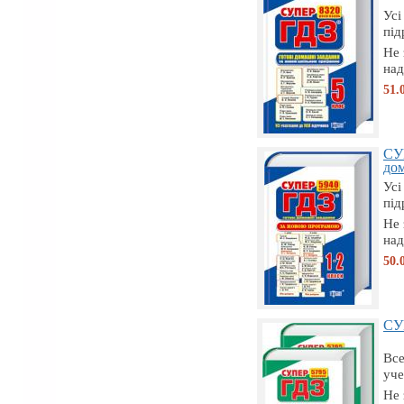
Усі
під
Не 
над
51.
СУ
дом
Усі
під
Не 
над
50.
СУП
Все
уче
Не 