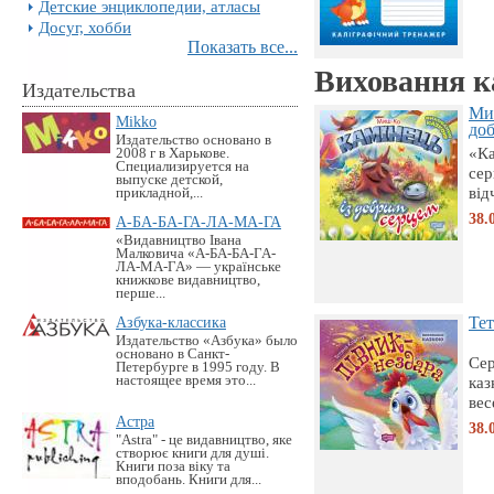
Детские энциклопедии, атласы
Досуг, хобби
Показать все...
Виховання к
Издательства
Миш
Mikko
доб
Издательство основано в
«Ка
2008 г в Харькове.
Специализируется на
сер
выпуске детской,
від
прикладной,...
38.
А-БА-БА-ГА-ЛА-МА-ГА
«Видавництво Івана
Малковича «А-БА-БА-ГА-
ЛА-МА-ГА» — українське
книжкове видавництво,
перше...
Азбука-классика
Тет
Издательство «Азбука» было
основано в Санкт-
Сер
Петербурге в 1995 году. В
настоящее время это...
каз
вес
Астра
38.
"Astra" - це видавництво, яке
створює книги для душі.
Книги поза віку та
вподобань. Книги для...