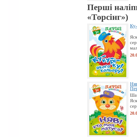
Перші наліп
«Торсiнг»)
Ку-
Яск
сер
мал
20.
Няв
Пер
Шан
Яск
сер
20.