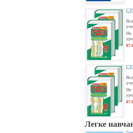
СУП
Все
уче
Не 
уро
87.
СУП
Все
уче
Не 
уро
87.
Легке навча
Ген