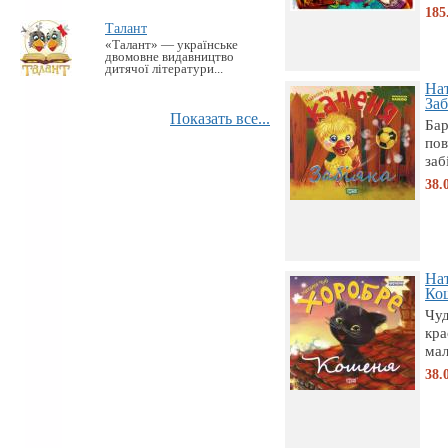
185
Талант
«Талант» — українське
двомовне видавництво
дитячої літератури...
Нат
Заб
Показать все...
Бар
пов
заб
38.
Нат
Ко
Чуд
кра
мал
38.