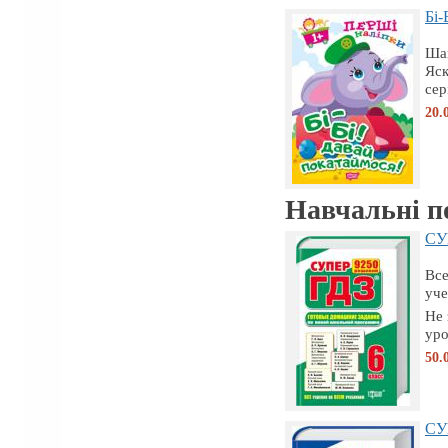
Бі-
Шан
Яск
сер
20.
Навчальні п
СУП
Все
уче
Не 
уро
50.
СУП