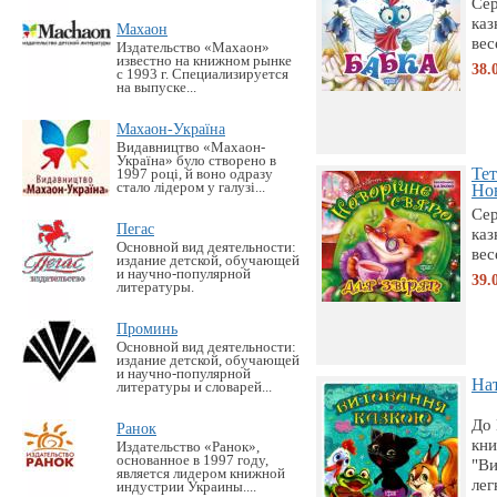
Сер
каз
Махаон
вес
Издательство «Махаон»
известно на книжном рынке
38.
с 1993 г. Специализируется
на выпуске...
Махаон-Україна
Видавництво «Махаон-
Україна» було створено в
Тет
1997 році, й воно одразу
стало лідером у галузі...
Нов
Сер
Пегас
каз
Основной вид деятельности:
вес
издание детской, обучающей
и научно-популярной
39.
литературы.
Проминь
Основной вид деятельности:
издание детской, обучающей
и научно-популярной
Нат
литературы и словарей...
До 
Ранок
кни
Издательство «Ранок»,
основанное в 1997 году,
"Ви
является лидером книжной
легк
индустрии Украины....