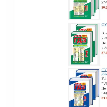
уро
90.
СУП
Все
уче
Не 
уро
87.
СУ
дом
Усі
під
Не 
над
83.