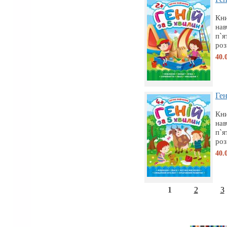
Кни
нав
п`я
роз
40.
Ген
Кни
нав
п`я
роз
40.
1
2
3