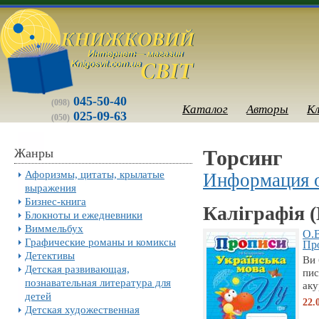
045-50-40
(098)
Каталог
Авторы
К
025-09-63
(050)
Жанры
Торсинг
Афоризмы, цитаты, крылатые
Информация о
выражения
Бизнес-книга
Каліграфія 
Блокноты и ежедневники
Виммельбух
О.В
Графические романы и комиксы
Про
Детективы
Ви 
Детская развивающая,
пис
познавательная литература для
аку
детей
22.
Детская художественная