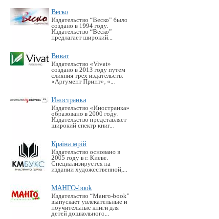
Веско
Издательство “Веско” было
создано в 1994 году.
Издательство “Веско”
предлагает широкий...
Виват
Издательство «Vivat»
создано в 2013 году путем
слияния трех издательств:
«Аргумент Принт», «...
Иностранка
Издательство «Иностранка»
образовано в 2000 году.
Издательство представляет
широкий спектр книг...
Країна мрій
Издательство основано в
2005 году в г. Киеве.
Специализируется на
издании художественной,...
МАНГО-book
Издательство “Манго-book”
выпускает увлекательные и
поучительные книги для
детей дошкольного...