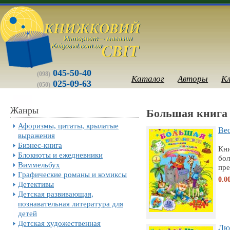
045-50-40
(098)
Каталог
Авторы
К
025-09-63
(050)
Жанры
Большая книга
Афоризмы, цитаты, крылатые
Ве
выражения
Бизнес-книга
Кни
Блокноты и ежедневники
бо
Виммельбух
пре
Графические романы и комиксы
0.0
Детективы
Детская развивающая,
познавательная литература для
детей
Детская художественная
Лю