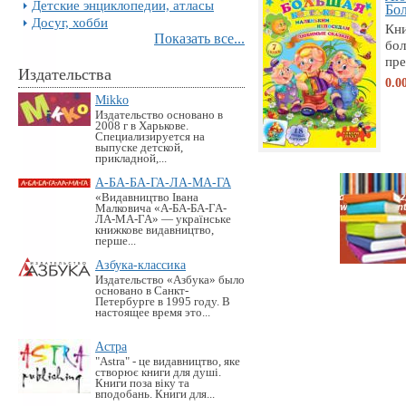
Детские энциклопедии, атласы
Бол
Досуг, хобби
Кни
Показать все...
бо
пре
Издательства
0.0
Mikko
Издательство основано в
2008 г в Харькове.
Специализируется на
выпуске детской,
прикладной,...
А-БА-БА-ГА-ЛА-МА-ГА
«Видавництво Івана
Малковича «А-БА-БА-ГА-
ЛА-МА-ГА» — українське
книжкове видавництво,
перше...
Азбука-классика
Издательство «Азбука» было
основано в Санкт-
Петербурге в 1995 году. В
настоящее время это...
Астра
"Astra" - це видавництво, яке
створює книги для душі.
Книги поза віку та
вподобань. Книги для...