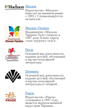
Махаон
Издательство «Махаон»
известно на книжном рынке
с 1993 г. Специализируется
на выпуске...
Махаон-Україна
Видавництво «Махаон-
Україна» було створено в
1997 році, й воно одразу
стало лідером у галузі...
Пегас
Основной вид деятельности:
издание детской, обучающей
и научно-популярной
литературы.
Проминь
Основной вид деятельности:
издание детской, обучающей
и научно-популярной
литературы и словарей...
Ранок
Издательство «Ранок»,
основанное в 1997 году,
является лидером книжной
индустрии Украины....