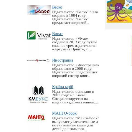
Веско
Издательство “Веско” было
создано в 1994 году.
Издательство “Веско”
предлагает широкий...
Виват
Издательство «Vivat»
создано в 2013 году путем
слияния трех издательств:
«Аргумент Принт», «...
Иностранка
Издательство «Иностранка»
образовано в 2000 году.
Издательство представляет
широкий спектр книг...
Країна мрій
Издательство основано в
2005 году в г. Киеве.
Специализируется на
издании художественной,...
МАНГО-book
Издательство “Манго-book”
выпускает увлекательные и
поучительные книги для
детей дошкольного...