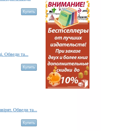
. Обведи та...
звірят. Обведи та...