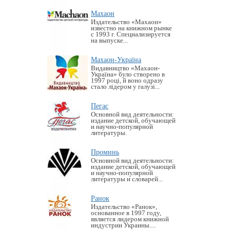
Махаон
Издательство «Махаон»
известно на книжном рынке
с 1993 г. Специализируется
на выпуске...
Махаон-Україна
Видавництво «Махаон-
Україна» було створено в
1997 році, й воно одразу
стало лідером у галузі...
Пегас
Основной вид деятельности:
издание детской, обучающей
и научно-популярной
литературы.
Проминь
Основной вид деятельности:
издание детской, обучающей
и научно-популярной
литературы и словарей...
Ранок
Издательство «Ранок»,
основанное в 1997 году,
является лидером книжной
индустрии Украины....