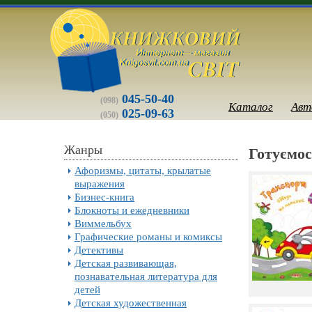
045-50-40
(098)
Каталог
Авт
025-09-63
(050)
Жанры
Готуємос
Афоризмы, цитаты, крылатые
выражения
Бизнес-книга
Блокноты и ежедневники
Виммельбух
Графические романы и комиксы
Детективы
Детская развивающая,
познавательная литература для
детей
Детская художественная