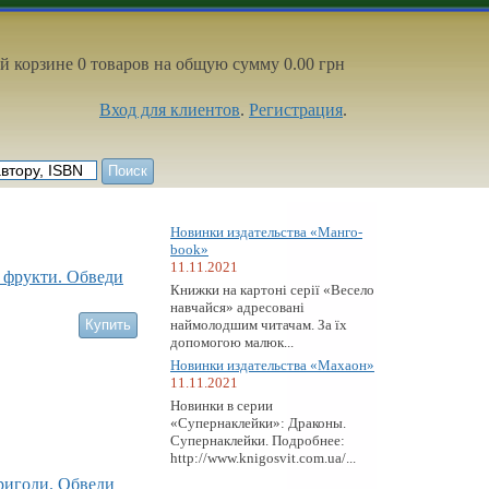
й корзине 0 товаров на общую сумму 0.00 грн
Вход для клиентов
.
Регистрация
.
Новинки издательства «Манго-
book»
11.11.2021
а фрукти. Обведи
Книжки на картоні серії «Весело
навчайся» адресовані
наймолодшим читачам. За їх
допомогою малюк...
Новинки издательства «Махаон»
11.11.2021
Новинки в серии
«Супернаклейки»: Драконы.
Супернаклейки. Подробнее:
http://www.knigosvit.com.ua/...
пригоди. Обведи