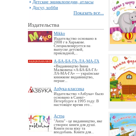
Детские энциклопедии, атласы
Досуг, хобби
Показать все...
Издательства
Mikko
Издательство основано в
2008 г в Харькове.
Специализируется на
выпуске детской,
прикладной,...
А-БА-БА-ГА-ЛА-МА-ГА
«Видавництво Івана
Малковича «А-БА-БА-ГА-
ЛА-МА-ГА» — українське
книжкове видавництво,
перше...
Азбука-классика
Издательство «Азбука» было
основано в Санкт-
Петербурге в 1995 году. В
настоящее время это...
Астра
"Astra" - це видавництво, яке
створює книги для душі.
Книги поза віку та
вподобань. Книги для...