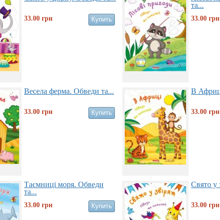
та...
33.00
грн
33.00
грн
Весела ферма. Обведи та...
В Африці
33.00
грн
33.00
грн
Таємниці моря. Обведи
Свято у 
та...
33.00
грн
33.00
грн