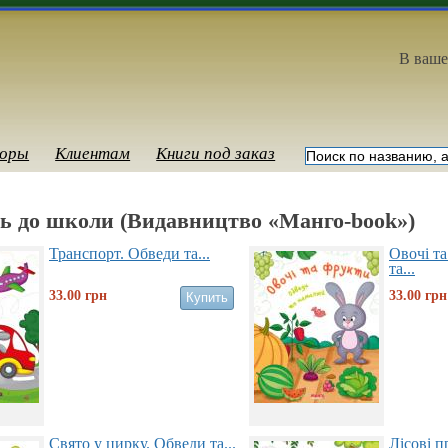
В ваше
оры
Клиентам
Книги под заказ
ь до школи (Видавництво «Манго-book»)
Транспорт. Обведи та...
Овочі т
та...
33.00
грн
33.00
грн
Свято у цирку. Обведи та...
Лісові 