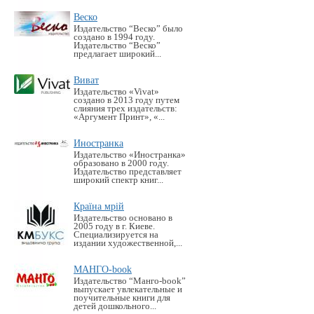
Веско
Издательство “Веско” было
создано в 1994 году.
Издательство “Веско”
предлагает широкий...
Виват
Издательство «Vivat»
создано в 2013 году путем
слияния трех издательств:
«Аргумент Принт», «...
Иностранка
Издательство «Иностранка»
образовано в 2000 году.
Издательство представляет
широкий спектр книг...
Країна мрій
Издательство основано в
2005 году в г. Киеве.
Специализируется на
издании художественной,...
МАНГО-book
Издательство “Манго-book”
выпускает увлекательные и
поучительные книги для
детей дошкольного...