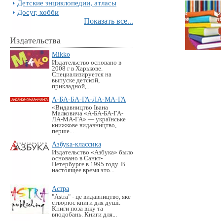
Детские энциклопедии, атласы
Досуг, хобби
Показать все...
Издательства
Mikko
Издательство основано в
2008 г в Харькове.
Специализируется на
выпуске детской,
прикладной,...
А-БА-БА-ГА-ЛА-МА-ГА
«Видавництво Івана
Малковича «А-БА-БА-ГА-
ЛА-МА-ГА» — українське
книжкове видавництво,
перше...
Азбука-классика
Издательство «Азбука» было
основано в Санкт-
Петербурге в 1995 году. В
настоящее время это...
Астра
"Astra" - це видавництво, яке
створює книги для душі.
Книги поза віку та
вподобань. Книги для...