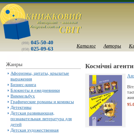
045-50-40
(098)
Каталог
Авторы
К
025-09-63
(050)
Жанры
Космічні агент
Афоризмы, цитаты, крылатые
Аня
выражения
Бизнес-книга
Віт
Блокноты и ежедневники
тає
Виммельбух
жив
Графические романы и комиксы
95.
Детективы
Детская развивающая,
познавательная литература для
детей
Детская художественная