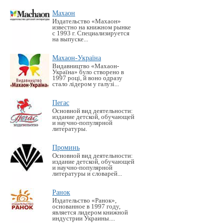
Махаон
Издательство «Махаон»
известно на книжном рынке
с 1993 г. Специализируется
на выпуске...
Махаон-Україна
Видавництво «Махаон-
Україна» було створено в
1997 році, й воно одразу
стало лідером у галузі...
Пегас
Основной вид деятельности:
издание детской, обучающей
и научно-популярной
литературы.
Проминь
Основной вид деятельности:
издание детской, обучающей
и научно-популярной
литературы и словарей...
Ранок
Издательство «Ранок»,
основанное в 1997 году,
является лидером книжной
индустрии Украины....