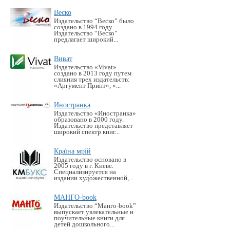
Веско
Издательство “Веско” было
создано в 1994 году.
Издательство “Веско”
предлагает широкий...
Виват
Издательство «Vivat»
создано в 2013 году путем
слияния трех издательств:
«Аргумент Принт», «...
Иностранка
Издательство «Иностранка»
образовано в 2000 году.
Издательство представляет
широкий спектр книг...
Країна мрій
Издательство основано в
2005 году в г. Киеве.
Специализируется на
издании художественной,...
МАНГО-book
Издательство “Манго-book”
выпускает увлекательные и
поучительные книги для
детей дошкольного...