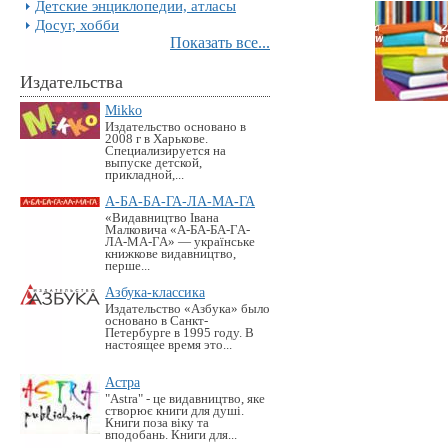
Детские энциклопедии, атласы
Досуг, хобби
Показать все...
Издательства
Mikko
Издательство основано в
2008 г в Харькове.
Специализируется на
выпуске детской,
прикладной,...
А-БА-БА-ГА-ЛА-МА-ГА
«Видавництво Івана
Малковича «А-БА-БА-ГА-
ЛА-МА-ГА» — українське
книжкове видавництво,
перше...
Азбука-классика
Издательство «Азбука» было
основано в Санкт-
Петербурге в 1995 году. В
настоящее время это...
Астра
"Astra" - це видавництво, яке
створює книги для душі.
Книги поза віку та
вподобань. Книги для...