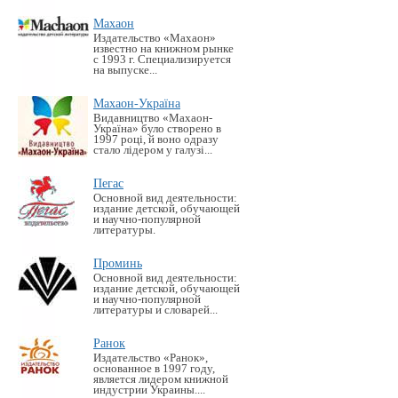
Махаон
Издательство «Махаон»
известно на книжном рынке
с 1993 г. Специализируется
на выпуске...
Махаон-Україна
Видавництво «Махаон-
Україна» було створено в
1997 році, й воно одразу
стало лідером у галузі...
Пегас
Основной вид деятельности:
издание детской, обучающей
и научно-популярной
литературы.
Проминь
Основной вид деятельности:
издание детской, обучающей
и научно-популярной
литературы и словарей...
Ранок
Издательство «Ранок»,
основанное в 1997 году,
является лидером книжной
индустрии Украины....