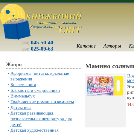
045-50-40
(098)
Каталог
Авторы
К
025-09-63
(050)
Жанры
Мамино солны
Афоризмы, цитаты, крылатые
Во
выражения
мое
Бизнес-книга
Эта
Блокноты и ежедневники
рит
Виммельбух
куп
Графические романы и комиксы
14.
Детективы
Детская развивающая,
познавательная литература для
детей
Детская художественная