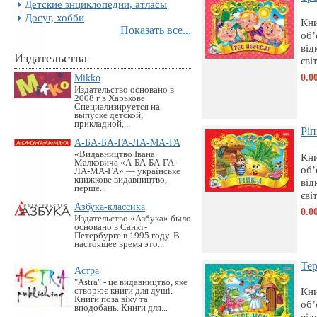
Детские энциклопедии, атласы
Досуг, хобби
Кни
Показать все...
об’
від
Издательства
євіт
0.0
Mikko
Издательство основано в
2008 г в Харькове.
Специализируется на
выпуске детской,
прикладной,...
Рiп
А-БА-БА-ГА-ЛА-МА-ГА
«Видавництво Івана
Кни
Малковича «А-БА-БА-ГА-
об’
ЛА-МА-ГА» — українське
книжкове видавництво,
від
перше...
євіт
Азбука-классика
0.0
Издательство «Азбука» было
основано в Санкт-
Петербурге в 1995 году. В
настоящее время это...
Те
Астра
"Astra" - це видавництво, яке
Кни
створює книги для душі.
Книги поза віку та
об’
вподобань. Книги для...
від