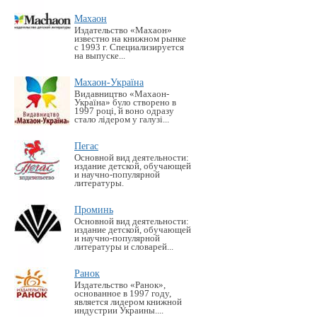
Махаон
Издательство «Махаон»
известно на книжном рынке
с 1993 г. Специализируется
на выпуске...
Махаон-Україна
Видавництво «Махаон-
Україна» було створено в
1997 році, й воно одразу
стало лідером у галузі...
Пегас
Основной вид деятельности:
издание детской, обучающей
и научно-популярной
литературы.
Проминь
Основной вид деятельности:
издание детской, обучающей
и научно-популярной
литературы и словарей...
Ранок
Издательство «Ранок»,
основанное в 1997 году,
является лидером книжной
индустрии Украины....