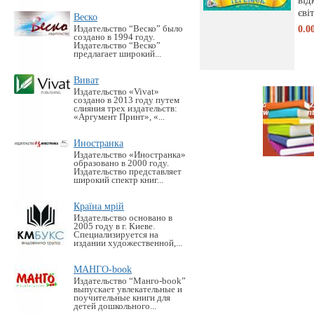
євіт
Веско
0.0
Издательство “Веско” было
создано в 1994 году.
Издательство “Веско”
предлагает широкий...
Виват
Издательство «Vivat»
создано в 2013 году путем
слияния трех издательств:
«Аргумент Принт», «...
Иностранка
Издательство «Иностранка»
образовано в 2000 году.
Издательство представляет
широкий спектр книг...
Країна мрій
Издательство основано в
2005 году в г. Киеве.
Специализируется на
издании художественной,...
МАНГО-book
Издательство “Манго-book”
выпускает увлекательные и
поучительные книги для
детей дошкольного...