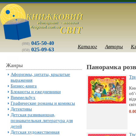
045-50-40
(098)
Каталог
Авторы
К
025-09-63
(050)
Жанры
Панорамка розв
Афоризмы, цитаты, крылатые
Три
выражения
Бизнес-книга
Кни
Блокноты и ежедневники
об’
Виммельбух
від
Графические романы и комиксы
євіт
Детективы
0.0
Детская развивающая,
познавательная литература для
детей
Детская художественная
Тро