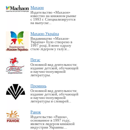
Махаон
Издательство «Махаон»
известно на книжном рынке
с 1993 г. Специализируется
на выпуске...
Махаон-Україна
Видавництво «Махаон-
Україна» було створено в
1997 році, й воно одразу
стало лідером у галузі...
Пегас
Основной вид деятельности:
издание детской, обучающей
и научно-популярной
литературы.
Проминь
Основной вид деятельности:
издание детской, обучающей
и научно-популярной
литературы и словарей...
Ранок
Издательство «Ранок»,
основанное в 1997 году,
является лидером книжной
индустрии Украины....