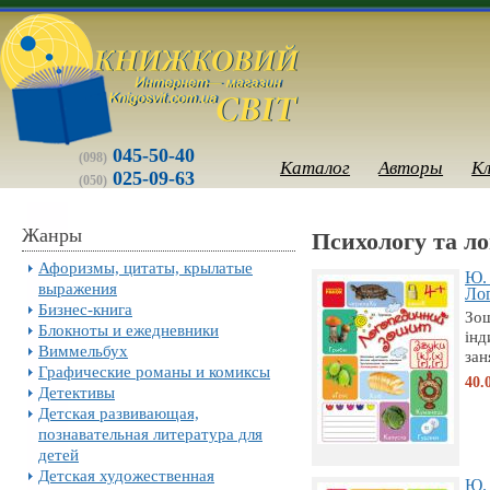
045-50-40
(098)
Каталог
Авторы
К
025-09-63
(050)
Жанры
Психологу та ло
Афоризмы, цитаты, крылатые
Ю.
выражения
Лог
Бизнес-книга
Зош
Блокноты и ежедневники
інд
Виммельбух
зан
Графические романы и комиксы
40.
Детективы
Детская развивающая,
познавательная литература для
детей
Детская художественная
Ю.