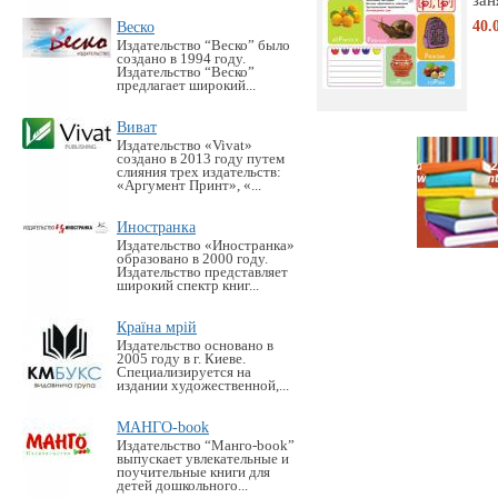
40.
Веско
Издательство “Веско” было
создано в 1994 году.
Издательство “Веско”
предлагает широкий...
Виват
Издательство «Vivat»
создано в 2013 году путем
слияния трех издательств:
«Аргумент Принт», «...
Иностранка
Издательство «Иностранка»
образовано в 2000 году.
Издательство представляет
широкий спектр книг...
Країна мрій
Издательство основано в
2005 году в г. Киеве.
Специализируется на
издании художественной,...
МАНГО-book
Издательство “Манго-book”
выпускает увлекательные и
поучительные книги для
детей дошкольного...