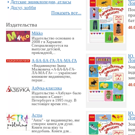
Детские энциклопедии, атласы
Лог
Досуг, хобби
Пос
Показать все...
пра
бат
Издательства
40.
Mikko
Издательство основано в
2008 г в Харькове.
Специализируется на
выпуске детской,
прикладной,...
Ю.
Лог
А-БА-БА-ГА-ЛА-МА-ГА
«Видавництво Івана
Зош
Малковича «А-БА-БА-ГА-
інд
ЛА-МА-ГА» — українське
книжкове видавництво,
зан
перше...
40.
Азбука-классика
Издательство «Азбука» было
основано в Санкт-
Петербурге в 1995 году. В
настоящее время это...
Ю.
Астра
Лог
"Astra" - це видавництво, яке
Зош
створює книги для душі.
Книги поза віку та
інд
вподобань. Книги для...
зан